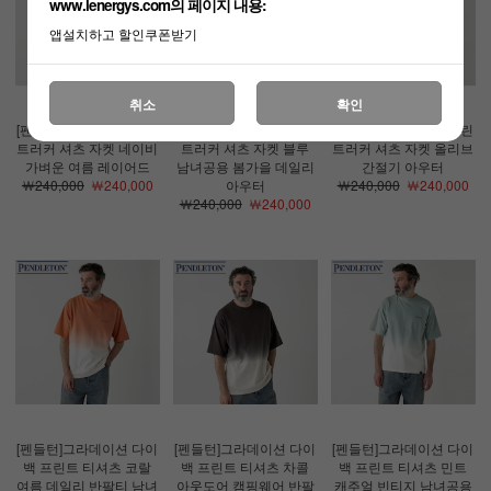
www.lenergys.com의 페이지 내용:
앱설치하고 할인쿠폰받기
취소
확인
[펜들턴]스미스 브루클린
[펜들턴]스미스 브루클린
[펜들턴]스미스 브루클린
트러커 셔츠 자켓 네이비
트러커 셔츠 자켓 블루
트러커 셔츠 자켓 올리브
가벼운 여름 레이어드
남녀공용 봄가을 데일리
간절기 아우터
￦240,000
￦240,000
아우터
￦240,000
￦240,000
￦240,000
￦240,000
[펜들턴]그라데이션 다이
[펜들턴]그라데이션 다이
[펜들턴]그라데이션 다이
백 프린트 티셔츠 코랄
백 프린트 티셔츠 차콜
백 프린트 티셔츠 민트
여름 데일리 반팔티 남녀
아웃도어 캠핑웨어 반팔
캐주얼 빈티지 남녀공용