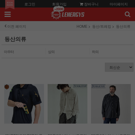
로그인
회원가입
장바구니
마이페이지
+2000
이전 페이지
HOME
등산/트레킹
등산의류
등산의류
아우터
상의
하의