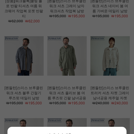
[정품][워크블록]쿨링 폴
[펜들턴]스미스 브루클린
[펜들턴]스미스 브루클린
로 반팔 티셔츠 여름 워
워크 셔츠 그레이 남자
워크 셔츠 네이비 봄 여
크웨어 작업복 포켓 반팔
워크셔츠 작업복 남방
름 가벼운 데일리 남방
티
￦195,000
￦195,000
￦195,000
￦195,000
￦62,000
￦62,000
[펜들턴]스미스 브루클린
[펜들턴]스미스 브루클린
[펜들턴]스미스 브루클린
워크 셔츠 블루 간절기
워크 셔츠 올리브 봄 여
트러커 셔츠 자켓 그레이
루즈핏 데일리 남방
름 루즈핏 긴팔 남녀공용
남녀공용 캐주얼 자켓
￦195,000
￦195,000
￦195,000
￦195,000
￦240,000
￦240,000