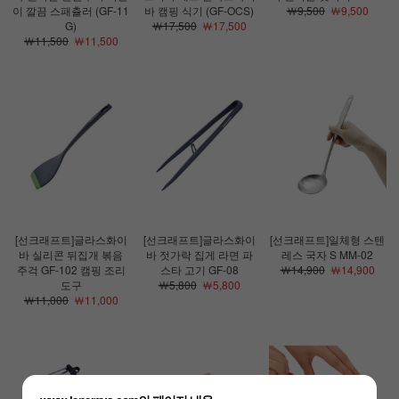
이 깔끔 스패츌러 (GF-11
바 캠핑 식기 (GF-OCS)
￦9,500
￦9,500
G)
￦17,500
￦17,500
￦11,500
￦11,500
[선크래프트]글라스화이
[선크래프트]글라스화이
[선크래프트]일체형 스텐
바 실리콘 뒤집개 볶음
바 젓가락 집게 라면 파
레스 국자 S MM-02
주걱 GF-102 캠핑 조리
스타 고기 GF-08
￦14,900
￦14,900
도구
￦5,800
￦5,800
￦11,000
￦11,000