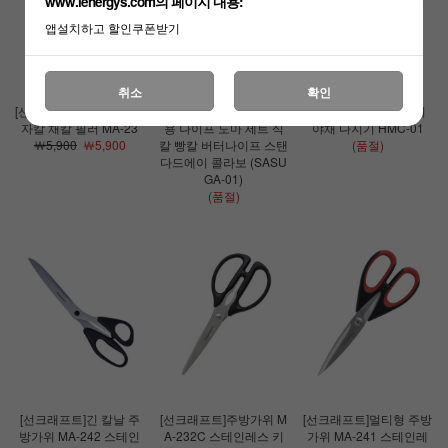
www.lenergys.com의 페이지 내용:
앱설치하고 할인쿠폰받기
취소
확인
[선크래프트]메리안티 감
[선크래프트]사스가 캠핑
[선크래프트]핸디 미니
자칼 채칼 필러 MA-23
용 나이프 도마 세트 식
야채 다지기 HMC-01
￦5,900
￦5,900
칼 빵칼 버터나이프 스탠
(품절)
다드에이 콜라보 (SASU
GA-01)
(품절)
[선크래프트]긴 칼날 주
[선크래프트]주방가위 M
[선크래프트]멀티형 주방
방가위 MA-242 스테인
A-232C 스테인레스 키
가위 MA-241 스테인레