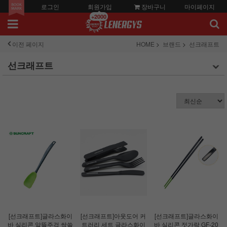
로그인
회원가입
장바구니
마이페이지
+2000
이전 페이지
HOME
브랜드
선크래프트
선크래프트
[선크래프트]글라스화이
[선크래프트]아웃도어 커
[선크래프트]글라스화이
바 실리콘 알뜰주걱 싹쓸
트러리 세트 글라스화이
바 실리콘 젓가락 GF-20