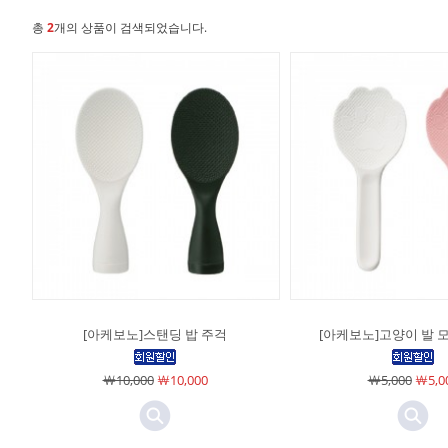
총
2
개의 상품이 검색되었습니다.
[아케보노]스탠딩 밥 주걱
[아케보노]고양이 발 모
￦10,000
￦10,000
￦5,000
￦5,0