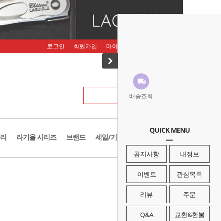
로그인
회원가입
마이페이지
주문조회
장바구니
배송조회
QUICK MENU
리
라기올 시리즈
브랜드
세일/기획존
공지사항
내정보
· HOME
>
브랜드
>
아케보노
이벤트
관심목록
리뷰
주문
Q&A
교환&환불