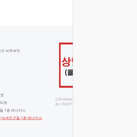
코프 씨투써밋
 호
COPYRIGHT(C).
42호
ALL RIGHT RESERVED.
구들 1층 레너지스
-9 녹색친구들 1층 레너지스