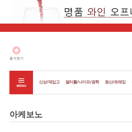
즐겨찾기
신상/재입고
멀티툴/나이프/광학
등산/트레킹
MENU
아케보노