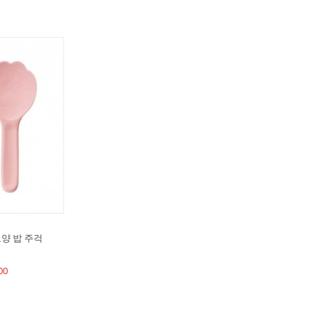
양 밥 주걱
00