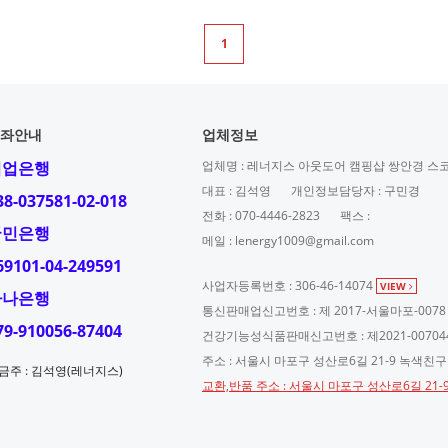
1
좌안내
업체정보
기업은행
업체명 : 레너지스 아웃도어 캠핑샵 쌍안경 스
대표 : 김석영
개인정보담당자 : 구민경
38-037581-02-018
전화 : 070-4446-2823
팩스 :
국민은행
메일 : lenergy1009@gmail.com
69101-04-249591
사업자등록번호 : 306-46-14074
VIEW
하나은행
통신판매업신고번호 : 제 2017-서울마포-0078
79-910056-87404
건강기능성식품판매신고번호 : 제2021-00704
주소 : 서울시 마포구 성산로6길 21-9 녹색친
금주 : 김석영(레너지스)
교환,반품 주소 : 서울시 마포구 성산로6길 21