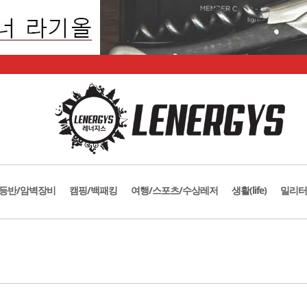
등반/암벽장비
캠핑/백패킹
여행/스포츠/수상레저
생활(life)
밀리터