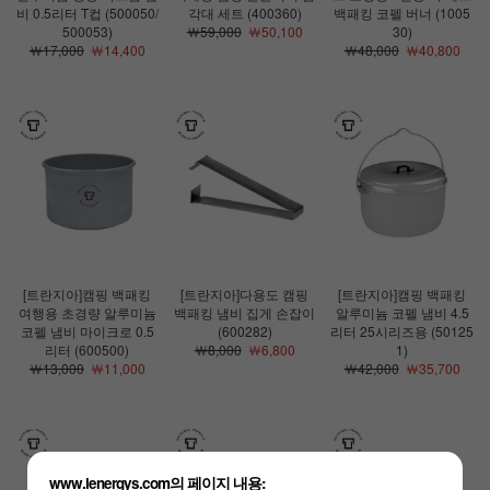
비 0.5리터 T컵 (500050/
각대 세트 (400360)
백패킹 코펠 버너 (1005
500053)
￦59,000
￦50,100
30)
￦17,000
￦14,400
￦48,000
￦40,800
[트란지아]캠핑 백패킹
[트란지아]다용도 캠핑
[트란지아]캠핑 백패킹
여행용 초경량 알루미늄
백패킹 냄비 집게 손잡이
알루미늄 코펠 냄비 4.5
코펠 냄비 마이크로 0.5
(600282)
리터 25시리즈용 (50125
리터 (600500)
￦8,000
￦6,800
1)
￦13,000
￦11,000
￦42,000
￦35,700
www.lenergys.com의 페이지 내용: