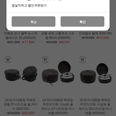
앱설치하고 할인쿠폰받기
취소
확인
[트란지아]캠핑 백패킹
[트란지아]캠핑 백패킹
[트란지아]캠핑 연료통
여행용 접시 블랙 논스틱
코펠 세트 스톰쿡셋 스트
안전밸브 블랙 (506100)
플레이트 20 (540020)
랩 85cm (608500)
￦12,000
￦12,000
￦21,000
￦17,800
￦6,000
￦6,000
[트란지아]캠핑 백패킹
[트란지아]캠핑 백패킹
[트란지아]캠핑 백패킹
코펠 27시리즈용 울 케이
주전자 0.6L 수납용 울
주전자 0.9L 수납용 울
스 (602730)
케이스 27시리즈용 미니
케이스 25시리즈용 미니
￦74,000
￦62,900
케틀 (602325)
케틀 (602324)