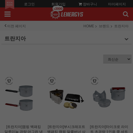
로그인
회원가입
장바구니
마이페이지
+2000
이전 페이지
HOME
브랜드
트란지아
트란지아
[트란지아]캠핑 백패킹
[트란지아]부시크래프트
[트란지아]마이크로 라이
알루미늄 경량 머그컵 냄
백패킹 캠핑 알콜버너 삼
트 초경량 1인용 쿡 세트