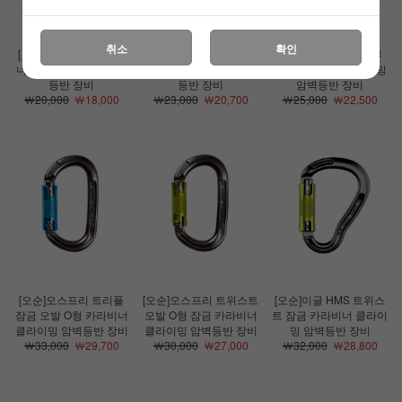
취소
확인
[오순]팔콘 밴트 카라비
[오순]팔콘 스크류 잠금
[오순]오스프리 스크류
너 2색상 클라이밍 암벽
카라비너 클라이밍 암벽
잠금 카라비너 클라이밍
등반 장비
등반 장비
암벽등반 장비
￦20,000
￦18,000
￦23,000
￦20,700
￦25,000
￦22,500
[오순]오스프리 트리플
[오순]오스프리 트위스트
[오순]이글 HMS 트위스
잠금 오발 O형 카라비너
오발 O형 잠금 카라비너
트 잠금 카라비너 클라이
클라이밍 암벽등반 장비
클라이밍 암벽등반 장비
밍 암벽등반 장비
￦33,000
￦29,700
￦30,000
￦27,000
￦32,000
￦28,800