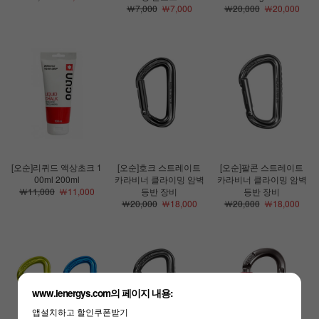
￦7,000
￦7,000
￦20,000
￦20,000
[오순]리퀴드 액상초크 1
[오순]호크 스트레이트
[오순]팔콘 스트레이트
00ml 200ml
카라비너 클라이밍 암벽
카라비너 클라이밍 암벽
￦11,000
￦11,000
등반 장비
등반 장비
￦20,000
￦18,000
￦20,000
￦18,000
www.lenergys.com의 페이지 내용:
앱설치하고 할인쿠폰받기