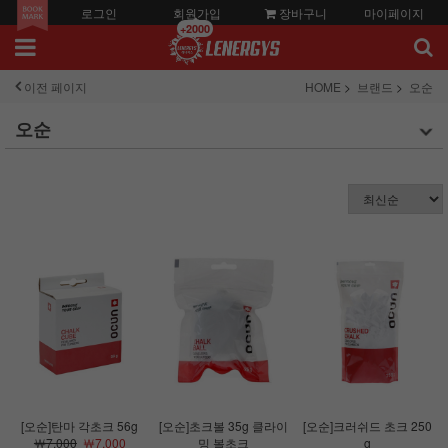
로그인
회원가입
장바구니
마이페이지
+2000
이전 페이지
HOME
브랜드
오순
오순
[오순]탄마 각초크 56g
[오순]초크볼 35g 클라이
[오순]크러쉬드 초크 250
￦7,000
￦7,000
밍 볼초크
g