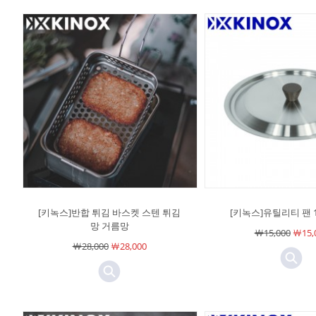
[키녹스]반합 튀김 바스켓 스텐 튀김
[키녹스]유틸리티 팬 1
망 거름망
￦15,000
￦15,
￦28,000
￦28,000