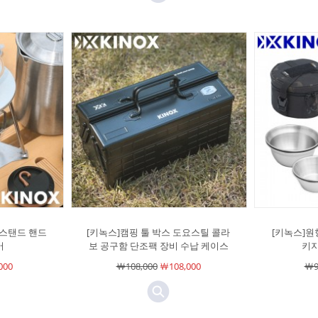
 스탠드 핸드
[키녹스]캠핑 툴 박스 도요스틸 콜라
[키녹스]원
버
보 공구함 단조팩 장비 수납 케이스
키지
000
￦108,000
￦108,000
￦9