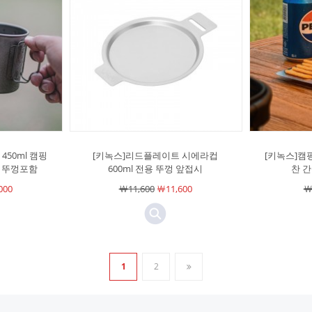
450ml 캠핑
[키녹스]리드플레이트 시에라컵
[키녹스]캠
 뚜껑포함
600ml 전용 뚜껑 앞접시
찬 
000
￦11,600
￦11,600
￦
1
2