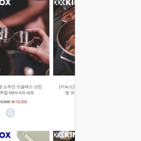
핑 소주잔 샷글래스 샷잔
[키녹스]캠핑 빅시에라 컵 1800ml 스
주컵 60ml 4개 세트
텐 코펠 다용도 냄비 뚜껑포함
9,000
￦19,000
￦45,000
￦45,000