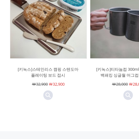
[키녹스]스테인리스 캠핑 스텐도마
[키녹스]티타늄컵 300ml 
플레이팅 보드 접시
백패킹 싱글월 머그컵
￦32,900
￦32,900
￦28,000
￦28,