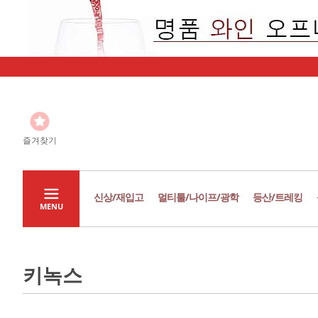
즐겨찾기
신상/재입고
멀티툴/나이프/광학
등산/트레킹
MENU
키녹스