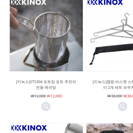
[키녹스]STS304 포트망 포트 주전자
[키녹스]캠핑 바스켓 스
전용 메쉬망
이 2개 세트 파
￦12,000
￦12,000
￦38,000
￦38,