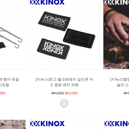
텐 행어 옷걸
[키녹스]로고 벨크로패치 실리콘 자
[키녹스]캠
우치포함
수 캠핑 패치 와펜
술잔 소
000
￦5,000
￦5,000
￦1