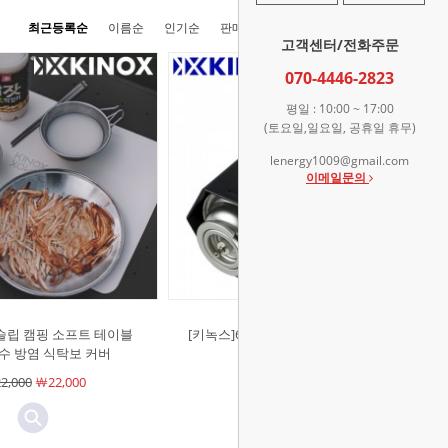
최근등록순
이름순
인기순
판매순
높은가격순
낮은가격순
고객센터/전화주문
070-4446-2823
평일 : 10:00 ~ 17:00
(토요일,일요일, 공휴일 휴무)
lenergy1009@gmail.com
이메일문의
슬립 캠핑 소프트 테이블
[키녹스]6각 부탄가스 커버 파우치포
수 방염 식탁보 커버
함
2,000
￦22,000
￦42,000
￦42,000