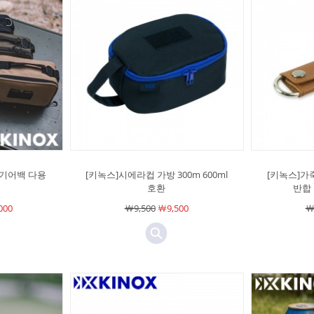
 기어백 다용
[키녹스]시에라컵 가방 300m 600ml
[키녹스]가죽
호환
반합
000
￦9,500
￦9,500
￦