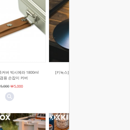
커버 빅시에라 1800ml
[키녹스]골제로 랜턴 쉐이드 갓 조명
 겸용 손잡이 커버
커버
5,000
￦5,000
￦21,000
￦21,000