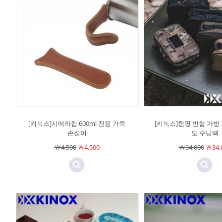
[키녹스]시에라컵 600ml 전용 가죽
[키녹스]캠핑 반합 가방
손잡이
도 수납백
￦4,500
￦4,500
￦34,000
￦34,