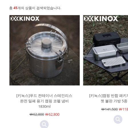
총
45
개의 상품이 검색되었습니다.
[키녹스]푸드 컨테이너 스테인리스
[키녹스]캠핑 반합 패키
완전 밀폐 용기 캠핑 코펠 냄비
켓 불판 가방 5종
1830ml
￦141,500
￦118
￦62,800
￦62,800