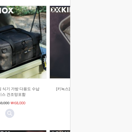
핑 식기 가방 다용도 수납
[키녹스]캠핑 찜판 반합 찜망 백패킹
이스 건조망포함
미니 고기 불판
8,000
￦68,000
￦14,000
￦14,000