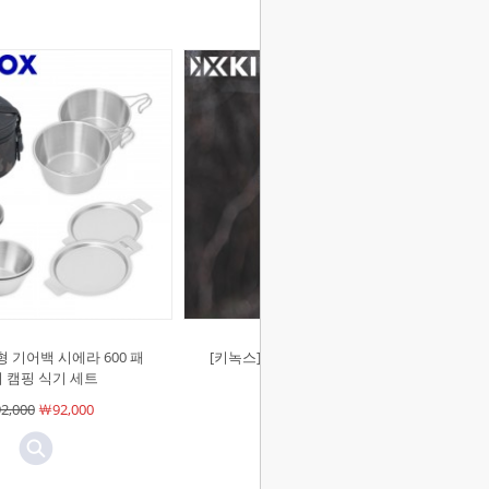
형 기어백 시에라 600 패
[키녹스]워터저그 보온보냉 캠핑 물
 캠핑 식기 세트
통 1.9L 3.8L
2,000
￦92,000
￦48,000
￦48,000