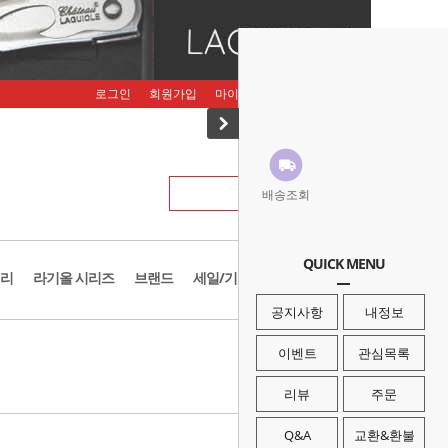
로그인
회원가입
마이페이지
주문조회
장바구니
배송조회
QUICK MENU
리
라기올 시리즈
브랜드
세일/기획존
공지사항
내정보
· HOME
>
브랜드
>
키녹스
이벤트
관심목록
리뷰
주문
Q&A
교환&환불