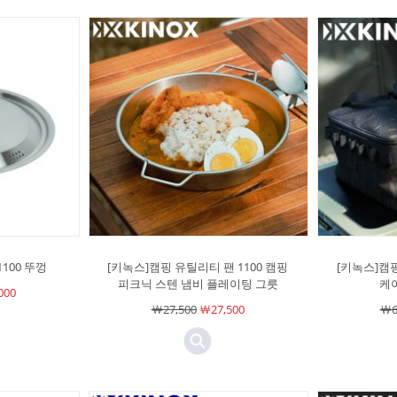
100 뚜껑
[키녹스]캠핑 유틸리티 팬 1100 캠핑
[키녹스]캠
피크닉 스텐 냄비 플레이팅 그릇
케
000
￦27,500
￦27,500
￦6