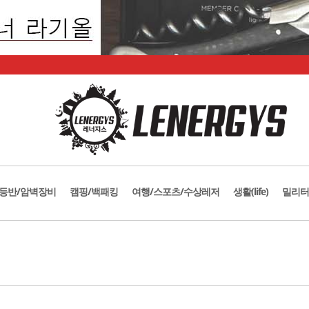
등반/암벽장비
캠핑/백패킹
여행/스포츠/수상레저
생활(life)
밀리터