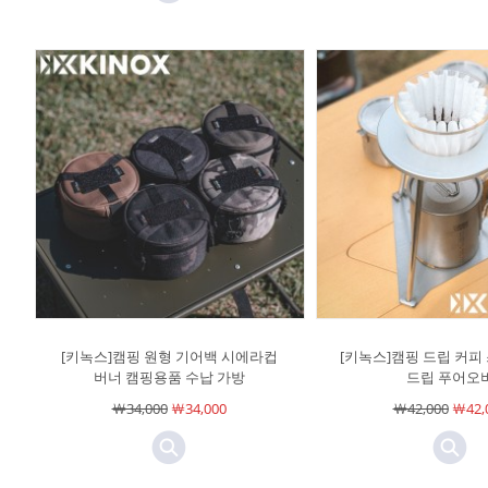
[키녹스]캠핑 원형 기어백 시에라컵
[키녹스]캠핑 드립 커피
버너 캠핑용품 수납 가방
드립 푸어오
￦34,000
￦34,000
￦42,000
￦42,