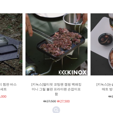
지 찜판 바스
[키녹스]멀티핏 코팅팬 캠핑 백패킹
[키녹스]논
 세트
미니 그릴 불판 프라이팬 손잡이포
매트 방
함
,000
￦2
￦27,500
￦27,500