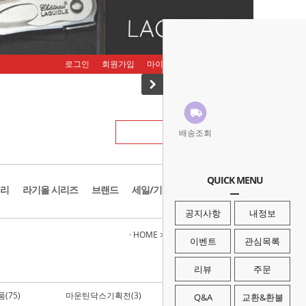
로그인
회원가입
마이페이지
주문조회
장바구니
배송조회
QUICK MENU
리
라기올 시리즈
브랜드
세일/기획존
공지사항
내정보
· HOME
>
세일/기획존
>
레더맨 할인전
이벤트
관심목록
리뷰
주문
(75)
마운틴닥스기획전(3)
스노우라인 할인전(2)
Q&A
교환&환불