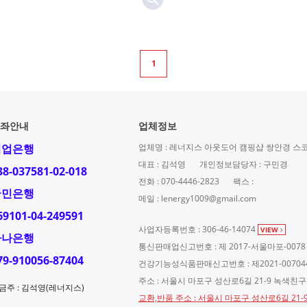
1
좌안내
업체정보
기업은행
업체명 : 레너지스 아웃도어 캠핑샵 쌍안경 스
대표 : 김석영
개인정보담당자 : 구민경
38-037581-02-018
전화 : 070-4446-2823
팩스 :
국민은행
메일 : lenergy1009@gmail.com
69101-04-249591
사업자등록번호 : 306-46-14074
VIEW
하나은행
통신판매업신고번호 : 제 2017-서울마포-0078
79-910056-87404
건강기능성식품판매신고번호 : 제2021-00704
주소 : 서울시 마포구 성산로6길 21-9 녹색친
금주 : 김석영(레너지스)
교환,반품 주소 : 서울시 마포구 성산로6길 21