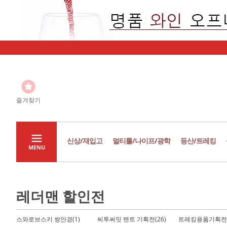
즐겨찾기
신상/재입고
멀티툴/나이프/광학
등산/트레킹
MENU
레더맨 할인전
스와로브스키 쌍안경(1)
씨투써밋 텐트 기획전(26)
트레킹용품기획전(