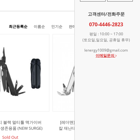
고객센터/전화주문
070-4446-2823
최근등록순
이름순
인기순
판매순
높은가격순
낮은가격순
평일 : 10:00 ~ 17:00
(토요일,일요일, 공휴일 휴무)
lenergy1009@gmail.com
이메일문의
지 블랙 멀티툴 맥가이버
[레더맨]서지 실버 멀티툴 맥가이버
생존용품 (NEW SURGE)
칼 재난대비 생존용품 (NEW SURGE)
Sold Out
Sold Out