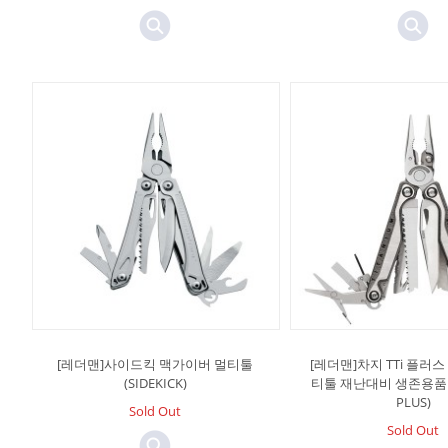
[레더맨]사이드킥 맥가이버 멀티툴
[레더맨]차지 TTi 플러
(SIDEKICK)
티툴 재난대비 생존용품 (Ch
PLUS)
Sold Out
Sold Out