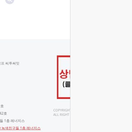
코프 씨투써밋
 호
COPYRIGHT(C).
42호
ALL RIGHT RESERVED.
구들 1층 레너지스
-9 녹색친구들 1층 레너지스