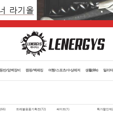
등반/암벽장비
캠핑/백패킹
여행/스포츠/수상레저
생활(life)
밀리터
66)
트레블용품기획전(72)
써미트(1)
특가할인제품