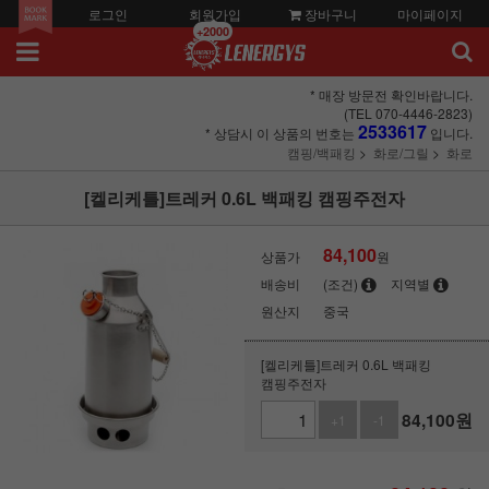
로그인
회원가입
장바구니
마이페이지
+2000
* 매장 방문전 확인바랍니다.
(TEL 070-4446-2823)
2533617
* 상담시 이 상품의 번호는
입니다.
캠핑/백패킹
화로/그릴
화로
[켈리케틀]트레커 0.6L 백패킹 캠핑주전자
84,100
상품가
원
배송비
(조건)
지역별
원산지
중국
[켈리케틀]트레커 0.6L 백패킹
캠핑주전자
84,100
원
+1
-1