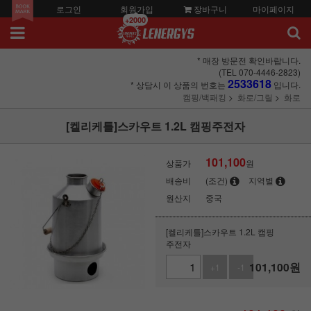
로그인
회원가입
장바구니
마이페이지
+2000
* 매장 방문전 확인바랍니다.
(TEL 070-4446-2823)
2533618
* 상담시 이 상품의 번호는
입니다.
캠핑/백패킹
화로/그릴
화로
[켈리케틀]스카우트 1.2L 캠핑주전자
101,100
상품가
원
배송비
(조건)
지역별
원산지
중국
[켈리케틀]스카우트 1.2L 캠핑
주전자
101,100
원
+1
-1