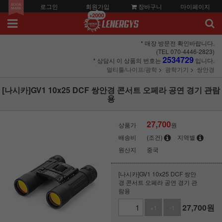
로그인
회원가입
장바구니
마이페이지
+2000
* 매장 방문전 확인바랍니다.
(TEL 070-4446-2823)
2534729
* 상담시 이 상품의 번호는
입니다.
멀티툴/나이프/광학
광학기기
쌍안경
[나시카]GV1 10x25 DCF 쌍안경 콘서트 오페라 공연 경기 관람
용
27,700
상품가
원
배송비
(조건)
지역별
원산지
중국
[나시카]GV1 10x25 DCF 쌍안
경 콘서트 오페라 공연 경기 관
람용
27,700
원
+1
-1