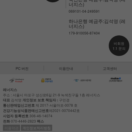
너지스)
069101-04-249591
하나은행 예금주:김석영 (레
너지스)
179-910056-87404
비회원
1:1 문의
PC 버전
이용안내
고객센터
레너지스
주소 : 서울시 마포구 성산로6길 21-9 녹색친구들 1층 레너지스
대표
김석영
개인정보 보호 책임자 :
구민경
통신판매업신고번호
제 2017-서울마포-0078 호
건강기능성식품판매신고번호
제2021-0070442호
사업자 등록번호
306-46-14074
전화
070-4446-2823
팩스
이용약관
개인정보처리방침