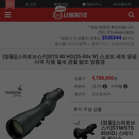
로그인
회원가입
장바구니
마이페이지
+2000
* 매장 방문전 확인바랍니다.
(TEL 070-4446-2823)
2536344
* 상담시 이 상품의 번호는
입니다.
멀티툴/나이프/광학
광학기기
스코프/단안경
[정품][스와로브스키]STS 80 HD(25-50x W) 스코프 세트 양궁
사격 지원 철새 관찰 탐조 망원경
4,786,600
상품가
원
배송비
(조건)
지역별
원산지
오스트리아
추가 구성 상품
[정품][스와로브
스키]STM/STS
80(HD) 스테이
온 케이스