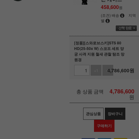
458,600
원
(조건) 배송
지역
별
[정품][스와로브스키]STS 80
HD(25-50x W) 스코프 세트 양
궁 사격 지원 철새 관찰 탐조 망
원경
4,786,600
원
+1
-1
4,786,600
총 상품 금액
원
관심상품
장바구니
구매하기