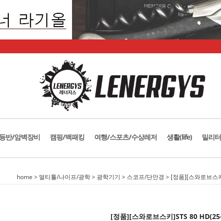
등반/암벽장비
캠핑/백패킹
여행/스포츠/수상레저
생활(life)
밀리터
home
>
멀티툴/나이프/광학
>
광학기기
>
스코프/단안경
> [정품][스와로브스키
[정품][스와로브스키]STS 80 HD(