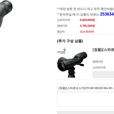
* 매장 방문 전 반드시 재고 유무 확인바랍니다.(
253634
* 문의하실 때 이 상품의 번호는
소비자가격
5,260,000원
판매가격
4,786,600
원
원산지
오스트리아
[추가 구성 상품]
[정품][스와로
판매가격
소비자가격
[정품][스와로브스키]STS 80 HD(25-50x