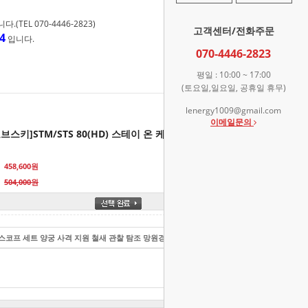
TEL 070-4446-2823)
고객센터/전화주문
4
입니다.
070-4446-2823
평일 : 10:00 ~ 17:00
(토요일,일요일, 공휴일 휴무)
lenergy1009@gmail.com
이메일문의
브스키]STM/STS 80(HD) 스테이 온 케이스
458,600원
504,000원
 W) 스코프 세트 양궁 사격 지원 철새 관찰 탐조 망원경
4,786,600
원
총 상품 금액
4,786,600
원