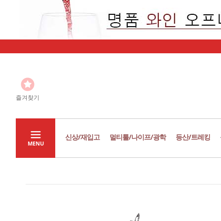
즐겨찾기
신상/재입고
멀티툴/나이프/광학
등산/트레킹
MENU