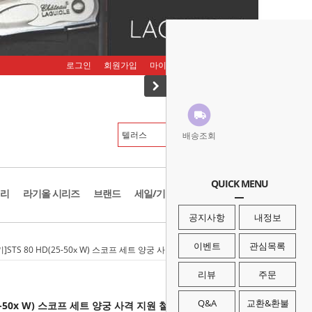
로그인
회원가입
마이페이지
주문조회
장바구니
배송조회
QUICK MENU
리
라기올 시리즈
브랜드
세일/기획존
공지사항
내정보
이벤트
관심목록
]STS 80 HD(25-50x W) 스코프 세트 양궁 사격 지원 철새 관찰 탐조 망원경
리뷰
주문
Q&A
교환&환불
25-50x W) 스코프 세트 양궁 사격 지원 철새 관찰 탐조 망원경