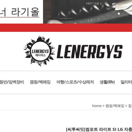
등반/암벽장비
캠핑/백패킹
여행/스포츠/수상레저
생활(life)
밀리터
home
>
캠핑/백패킹
>
침
[씨투써밋]컴포트 라이트 SI LG 