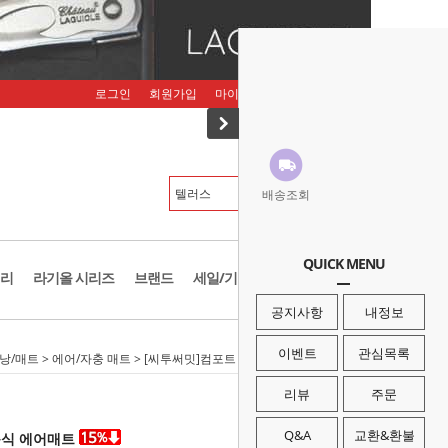
로그인
회원가입
마이페이지
주문조회
장바구니
배송조회
QUICK MENU
리
라기올 시리즈
브랜드
세일/기획존
공지사항
내정보
이벤트
관심목록
낭/매트
>
에어/자충 매트
> [씨투써밋]컴포트 라이트 SI LG 자충식 에어매트
리뷰
주문
Q&A
교환&환불
자충식 에어매트