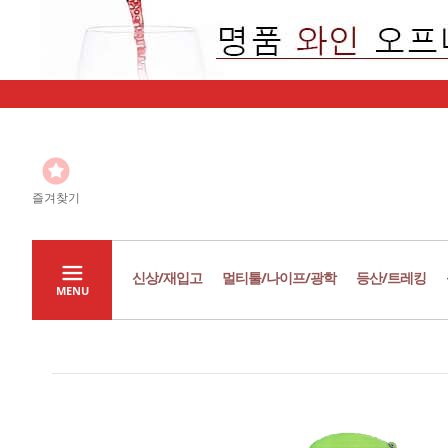
즐겨찾기
신상/재입고
멀티툴/나이프/광학
등산/트레킹
MENU