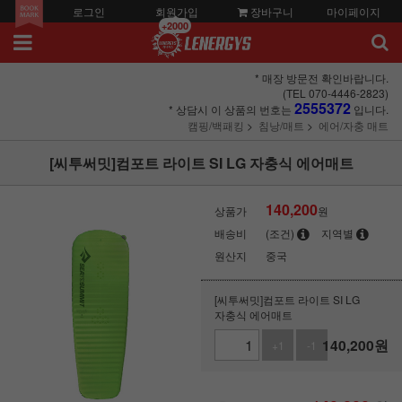
로그인
회원가입
장바구니
마이페이지
+2000
* 매장 방문전 확인바랍니다.
(TEL 070-4446-2823)
2555372
* 상담시 이 상품의 번호는
입니다.
캠핑/백패킹
침낭/매트
에어/자충 매트
[씨투써밋]컴포트 라이트 SI LG 자충식 에어매트
140,200
상품가
원
배송비
(조건)
지역별
원산지
중국
[씨투써밋]컴포트 라이트 SI LG
자충식 에어매트
140,200
원
+1
-1