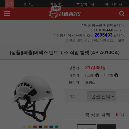
로그인
회원가입
장바구니
마이페이지
+2000
* 매장 방문전 확인바랍니다.
(TEL 070-4446-2823)
2605493
* 상담시 이 상품의 번호는
입니다.
등반/암벽장비
산업/안전용품
헬멧
[정품][페츨]버텍스 벤트 고소 작업 헬멧 (AP-A010CA)
217,000
상품가
원
배송비
(조건)
지역별
원산지
프랑스
색상
0
원
총 상품 금액