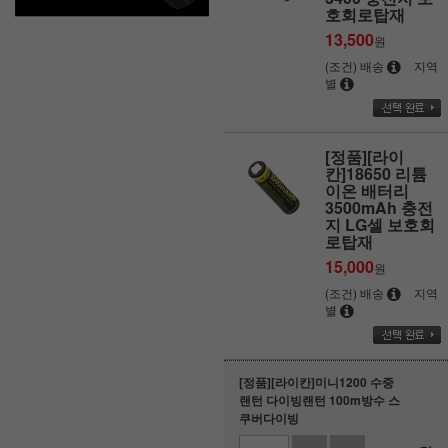
호회로탑재
13,500
원
(조건) 배송
지역
별
[정품][라이
칸]18650 리튬
이온 배터리
3500mAh 충전
지 LG셀 보호회
로탑재
15,000
원
(조건) 배송
지역
별
[정품][라이칸]미니1200 수중
랜턴 다이빙랜턴 100m방수 스
쿠버다이빙