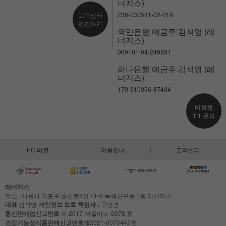
너지스)
238-037581-02-018
고객센터
연결하기
국민은행 예금주:김석영 (레
너지스)
069101-04-249591
하나은행 예금주:김석영 (레
너지스)
179-910056-87404
비회원
1:1 문의
PC 버전
이용안내
고객센터
레너지스
주소 : 서울시 마포구 성산로6길 21-9 녹색친구들 1층 레너지스
대표
김석영
개인정보 보호 책임자 :
구민경
통신판매업신고번호
제 2017-서울마포-0078 호
건강기능성식품판매신고번호
제2021-0070442호