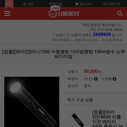
로그인
회원가입
장바구니
마이페이지
+2000
* 매장 방문전 확인바랍니다.
(TEL 070-4446-2823)
2609929
* 상담시 이 상품의 번호는
입니다.
캠핑/백패킹
랜턴/버너/난방
손전등/후레쉬
[정품][라이칸]미니1200 수중랜턴 다이빙랜턴 100m방수 스쿠
버다이빙
88,000
상품가
원
배송비
(조건)
지역별
원산지
중국
추가 구성 상품
[정품][라이
칸]18650 리튬
이온 배터리
3400 충전지 보