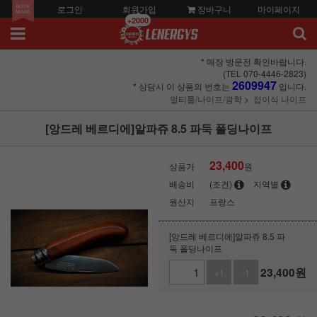
로그인
회원가입
장바구니
마이페이지
+2000
* 매장 방문전 확인바랍니다.
(TEL 070-4446-2823)
2609947
* 상담시 이 상품의 번호는
입니다.
멀티툴/나이프/광학
접이식 나이프
[앙드레 베르디에]알파쥬 8.5 파둑 폴딩나이프
23,400
상품가
원
배송비
(조건)
지역별
원산지
프랑스
[앙드레 베르디에]알파쥬 8.5 파
둑 폴딩나이프
23,400
원
+1
-1