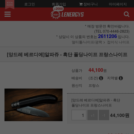
로그인
회원가입
장바구니
마이페이지
+2000
* 매장 방문전 확인바랍니다.
(TEL 070-4446-2823)
2611206
* 상담시 이 상품의 번호는
입니다.
멀티툴/나이프/광학
접이식 나이프
[앙드레 베르디에]알파쥬 - 흑단 폴딩나이프 프랑스나이프
44,100
상품가
원
배송비
(조건)
지역별
원산지
프랑스
[앙드레 베르디에]알파쥬 - 흑단
폴딩나이프 프랑스나이프
44,100
원
+1
-1