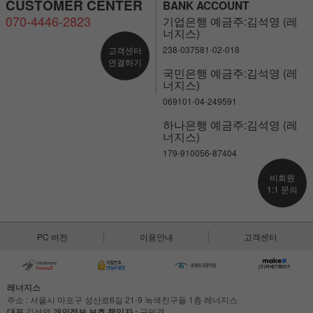
CUSTOMER CENTER
BANK ACCOUNT
070-4446-2823
기업은행 예금주:김석영 (레
너지스)
238-037581-02-018
고객센터
연결하기
국민은행 예금주:김석영 (레
너지스)
069101-04-249591
하나은행 예금주:김석영 (레
너지스)
179-910056-87404
비회원
1:1 문의
PC 버전
이용안내
고객센터
레너지스
주소 : 서울시 마포구 성산로6길 21-9 녹색친구들 1층 레너지스
대표
김석영
개인정보 보호 책임자 :
구민경