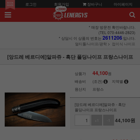
로그인
회원가입
장바구니
마이페이지
+2000
* 매장 방문전 확인바랍니다.
(TEL 070-4446-2823)
2611206
* 상담시 이 상품의 번호는
입니다.
멀티툴/나이프/광학
접이식 나이프
[앙드레 베르디에]알파쥬 - 흑단 폴딩나이프 프랑스나이프
44,100
상품가
원
배송비
(조건)
지역별
원산지
프랑스
[앙드레 베르디에]알파쥬 - 흑단
폴딩나이프 프랑스나이프
44,100
원
+1
-1