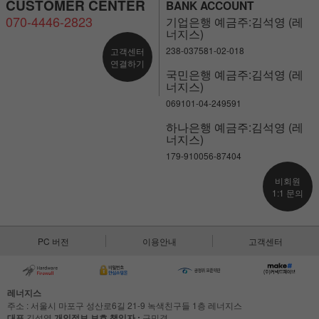
CUSTOMER CENTER
BANK ACCOUNT
070-4446-2823
기업은행 예금주:김석영 (레
너지스)
238-037581-02-018
고객센터
연결하기
국민은행 예금주:김석영 (레
너지스)
069101-04-249591
하나은행 예금주:김석영 (레
너지스)
179-910056-87404
비회원
1:1 문의
PC 버전
이용안내
고객센터
레너지스
주소 : 서울시 마포구 성산로6길 21-9 녹색친구들 1층 레너지스
대표
김석영
개인정보 보호 책임자 :
구민경