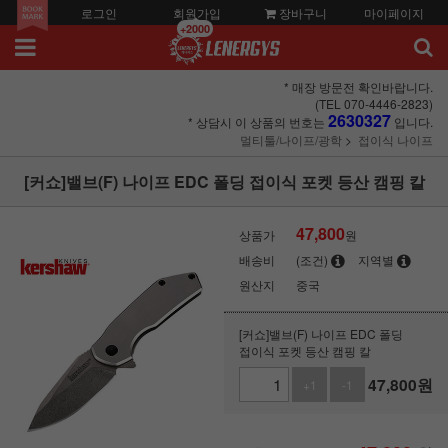
로그인
회원가입
장바구니
마이페이지
+2000
* 매장 방문전 확인바랍니다.
(TEL 070-4446-2823)
2630327
* 상담시 이 상품의 번호는
입니다.
멀티툴/나이프/광학
접이식 나이프
[커쇼]밸브(F) 나이프 EDC 폴딩 접이식 포켓 등산 캠핑 칼
47,800
상품가
원
배송비
(조건)
지역별
원산지
중국
[커쇼]밸브(F) 나이프 EDC 폴딩
접이식 포켓 등산 캠핑 칼
47,800
원
+1
-1