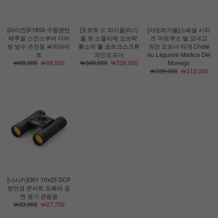
[라이칸]X1800 수중랜턴
[포르쥬 드 라기올]라기
[샤또라기올]스페셜 시리
해루질 스킨스쿠버 다이
올 르 소믈리에 오브락
즈 마르쿠스 델 모네고
빙 방수 손전등 써치라이
황소의 뿔 코르크스크류
와인 오프너 따개 Chate
트
와인오프너
au Laguiole Markus Del
￦98,000
￦98,000
￦349,000
￦328,000
Monego
￦339,000
￦313,000
[나시카]GV1 10x25 DCF
쌍안경 콘서트 오페라 공
연 경기 관람용
￦33,000
￦27,700