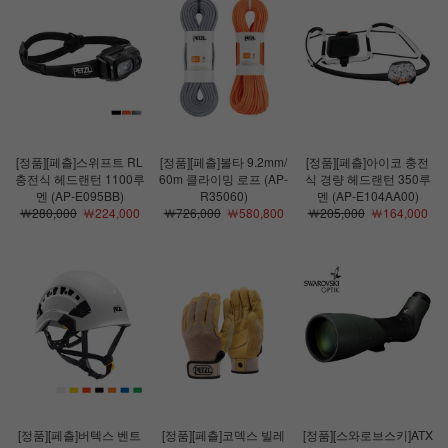
[정품][페츨]스위프트 RL
[정품][페츨]볼타 9.2mm/
[정품][페츨]아이코 충전
충전식 헤드랜턴 1100루
60m 클라이밍 로프 (AP-
식 경량 헤드랜턴 350루
멘 (AP-E095BB)
R35060)
멘 (AP-E104AA00)
￦280,000
￦224,000
￦726,000
￦580,800
￦205,000
￦164,000
[정품][페츨]버텍스 벤트
[정품][페츨]코덱스 빌레
[정품][스와로브스키]ATX