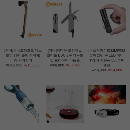
[거버]부쉬크래프트 액스
[거버]락다운 드라이브
[몬스터라이트]ML600M
도끼 캠핑 불멍 장작 땔
멀티툴 EDC 8종 다용도
G 매그넛 줌 LED 미니
감 가지치기
칼 드라이버 다듬줄
후레쉬 손전등 600루멘
￦162,000
￦136,000
￦68,000
￦57,100
랜턴
￦16,000
￦14,900