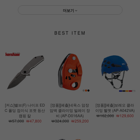
더보기
BEST ITEM
[커쇼]밸브(F) 나이프 ED
[정품][페츨]네옥스 암장
[정품][페츨]보레오 클라
C 폴딩 접이식 포켓 등산
암벽 클라이밍 빌레이 장
이밍 헬멧 (AP-A042VA)
캠핑 칼
비 (AP-D016AA)
￦162,000
￦129,600
￦57,000
￦47,800
￦324,000
￦259,200