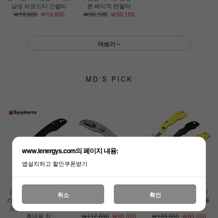
남성 라운드티 긴팔티
본 베이직 반팔티
￦19,600
￦19,600
￦30,100
￦30,100
더보기
MD'S PICK
www.lenergys.com의 페이지 내용:
앱설치하고 할인쿠폰받기
[정품][스파이더코]그래
[정품][스파이더코]업턴
[정품][스파이더코]레이
취소
확인
스호퍼 G10(F) 폴딩 나이
(F) 나이프 EDC 접이식
디버그3 나이프 EDC 폴
프 EDC 등산 캠핑 낚시
휴대용 칼
딩나이프
휴대용 칼
￦112,000
￦90,000
￦109,000
￦89,000