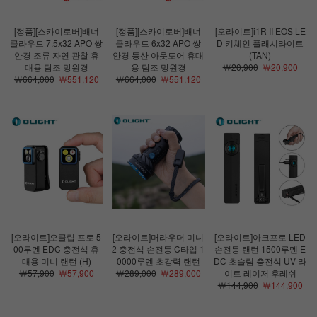
[정품][스카이로버]배너
[정품][스카이로버]배너
[오라이트]i1R II EOS LE
클라우드 7.5x32 APO 쌍
클라우드 6x32 APO 쌍
D 키체인 플래시라이트
안경 조류 자연 관찰 휴
안경 등산 아웃도어 휴대
(TAN)
대용 탐조 망원경
용 탐조 망원경
￦20,900
￦20,900
￦664,000
￦551,120
￦664,000
￦551,120
[오라이트]오클립 프로 5
[오라이트]머라우더 미니
[오라이트]아크프로 LED
00루멘 EDC 충전식 휴
2 충전식 손전등 C타입 1
손전등 랜턴 1500루멘 E
대용 미니 랜턴 (H)
0000루멘 초강력 랜턴
DC 초슬림 충전식 UV 라
￦57,900
￦57,900
￦289,000
￦289,000
이트 레이저 후레쉬
￦144,900
￦144,900