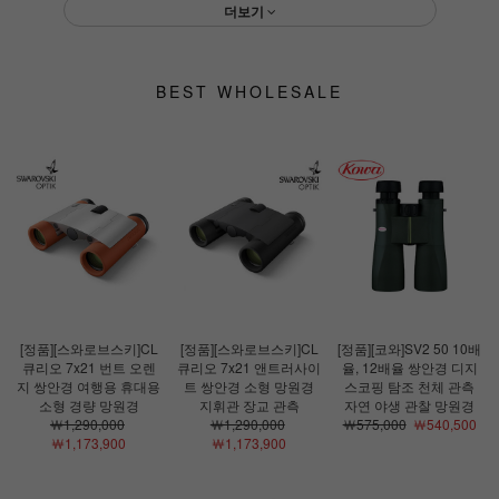
더보기
BEST WHOLESALE
[정품][스와로브스키]CL
[정품][스와로브스키]CL
[정품][코와]SV2 50 10배
큐리오 7x21 번트 오렌
큐리오 7x21 앤트러사이
율, 12배율 쌍안경 디지
지 쌍안경 여행용 휴대용
트 쌍안경 소형 망원경
스코핑 탐조 천체 관측
소형 경량 망원경
지휘관 장교 관측
자연 야생 관찰 망원경
￦1,290,000
￦1,290,000
￦575,000
￦540,500
￦1,173,900
￦1,173,900