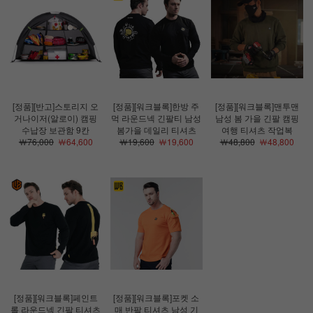
[정품][반고]스토리지 오
[정품][워크블록]한방 주
[정품][워크블록]맨투맨
거나이저(알로이) 캠핑
먹 라운드넥 긴팔티 남성
남성 봄 가을 긴팔 캠핑
수납장 보관함 9칸
봄가을 데일리 티셔츠
여행 티셔츠 작업복
￦76,000
￦64,600
￦19,600
￦19,600
￦48,800
￦48,800
[정품][워크블록]페인트
[정품][워크블록]포켓 소
롤 라운드넥 긴팔 티셔츠
매 반팔 티셔츠 남성 기