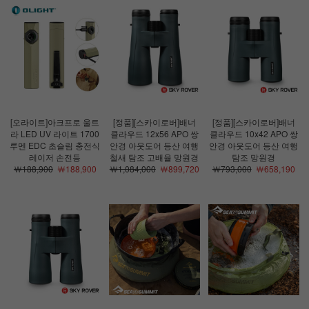
[오라이트]아크프로 울트
[정품][스카이로버]배너
[정품][스카이로버]배너
라 LED UV 라이트 1700
클라우드 12x56 APO 쌍
클라우드 10x42 APO 쌍
루멘 EDC 초슬림 충전식
안경 아웃도어 등산 여행
안경 아웃도어 등산 여행
레이저 손전등
철새 탐조 고배율 망원경
탐조 망원경
￦188,900
￦188,900
￦1,084,000
￦899,720
￦793,000
￦658,190