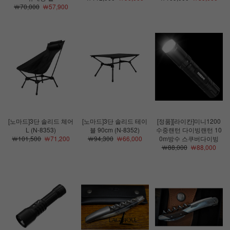
￦70,000
￦57,900
[노마드]3단 솔리드 체어
[노마드]3단 솔리드 테이
[정품][라이칸]미니1200
L (N-8353)
블 90cm (N-8352)
수중랜턴 다이빙랜턴 10
￦101,500
￦71,200
￦94,300
￦66,000
0m방수 스쿠버다이빙
￦88,000
￦88,000