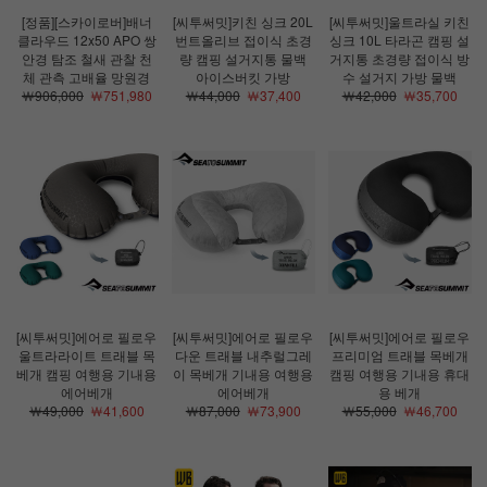
[정품][스카이로버]배너
[씨투써밋]키친 싱크 20L
[씨투써밋]울트라실 키친
클라우드 12x50 APO 쌍
번트올리브 접이식 초경
싱크 10L 타라곤 캠핑 설
안경 탐조 철새 관찰 천
량 캠핑 설거지통 물백
거지통 초경량 접이식 방
체 관측 고배율 망원경
아이스버킷 가방
수 설거지 가방 물백
￦906,000
￦751,980
￦44,000
￦37,400
￦42,000
￦35,700
[씨투써밋]에어로 필로우
[씨투써밋]에어로 필로우
[씨투써밋]에어로 필로우
울트라라이트 트래블 목
다운 트래블 내추럴그레
프리미엄 트래블 목베개
베개 캠핑 여행용 기내용
이 목베개 기내용 여행용
캠핑 여행용 기내용 휴대
에어베개
에어베개
용 베개
￦49,000
￦41,600
￦87,000
￦73,900
￦55,000
￦46,700