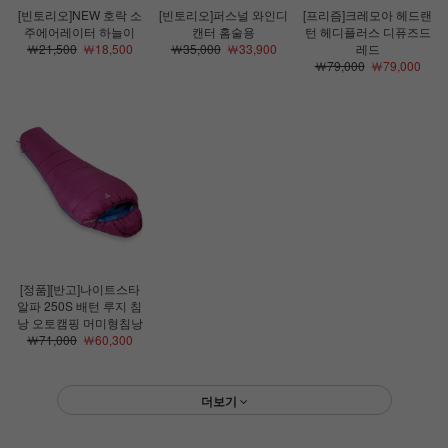
[빈토리오]NEW 호락 소
[빈토리오]퍼스널 와인디
[프리즘]크레모아 헤드랜
주에어레이터 하늘이
캔터 홈술용
턴 헤디플러스 디퓨즈드
￦21,500
￦18,500
￦35,000
￦33,900
레드
￦79,000
￦79,000
[정품][반고]나이트스타
알파 250S 배턴 루지 침
낭 오토캠핑 머미형침낭
￦71,000
￦60,300
더보기