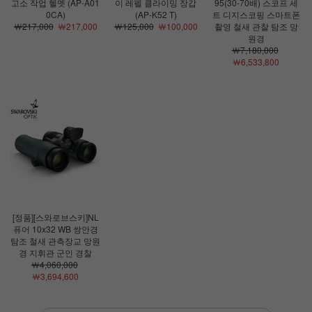
고소 작업 헬멧 (AP-A01
이 레펠 클라이밍 장갑
95(30-70배) 스코프 세
0CA)
(AP-K52 T)
트 디지스코핑 스마트폰
￦217,000
￦217,000
￦125,000
￦100,000
촬영 철새 관찰 탐조 망
원경
￦7,180,000
￦6,533,800
[정품][스와로브스키]NL
퓨어 10x32 WB 쌍안경
탐조 철새 관측장교 망원
경 지휘관 군인 경찰
￦4,060,000
￦3,694,600