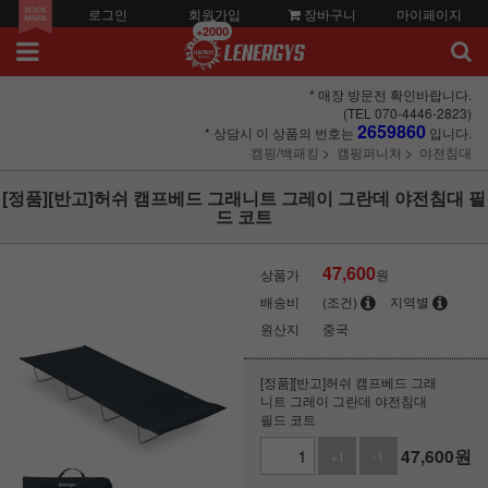
로그인
회원가입
장바구니
마이페이지
+2000
* 매장 방문전 확인바랍니다.
(TEL 070-4446-2823)
2659860
* 상담시 이 상품의 번호는
입니다.
캠핑/백패킹
캠핑퍼니처
야전침대
[정품][반고]허쉬 캠프베드 그래니트 그레이 그란데 야전침대 필
드 코트
47,600
상품가
원
배송비
(조건)
지역별
원산지
중국
[정품][반고]허쉬 캠프베드 그래
니트 그레이 그란데 야전침대
필드 코트
47,600
원
+1
-1