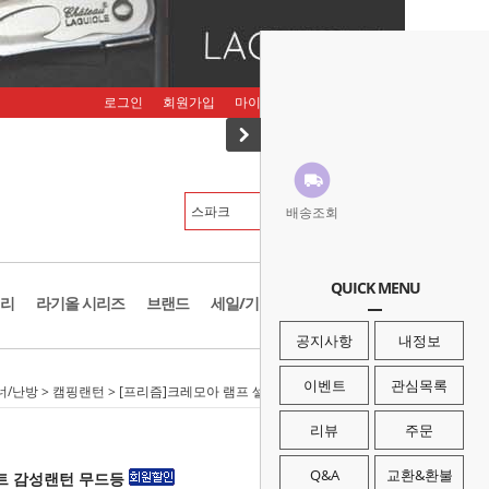
로그인
회원가입
마이페이지
주문조회
장바구니
배송조회
QUICK MENU
리
라기올 시리즈
브랜드
세일/기획존
공지사항
내정보
이벤트
관심목록
너/난방
>
캠핑랜턴
> [프리즘]크레모아 램프 셀레네 화이트 감성랜턴 무드등
리뷰
주문
Q&A
교환&환불
이트 감성랜턴 무드등