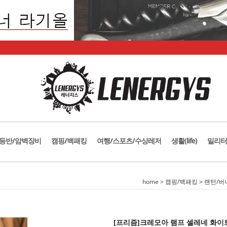
등반/암벽장비
캠핑/백패킹
여행/스포츠/수상레저
생활(life)
밀리터
home
>
캠핑/백패킹
>
랜턴/버
[프리즘]크레모아 램프 셀레네 화