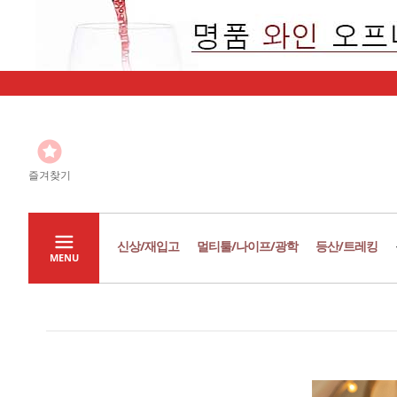
즐겨찾기
신상/재입고
멀티툴/나이프/광학
등산/트레킹
MENU