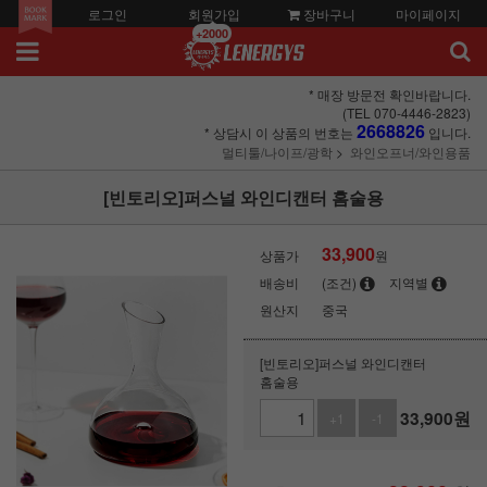
로그인
회원가입
장바구니
마이페이지
+2000
* 매장 방문전 확인바랍니다.
(TEL 070-4446-2823)
2668826
* 상담시 이 상품의 번호는
입니다.
멀티툴/나이프/광학
와인오프너/와인용품
[빈토리오]퍼스널 와인디캔터 홈술용
33,900
상품가
원
배송비
(조건)
지역별
원산지
중국
[빈토리오]퍼스널 와인디캔터
홈술용
33,900
원
+1
-1