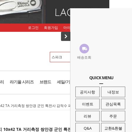
로그인
회원가입
마이페이지
주문조회
장바구니
배송조회
QUICK MENU
리
라기올 시리즈
브랜드
세일/기획존
공지사항
내정보
이벤트
관심목록
10x42 TA 거리측정 쌍안경 군인 특전사 감적수 피아식별 구조대 고배율 망원경
리뷰
주문
Q&A
교환&환불
지 10x42 TA 거리측정 쌍안경 군인 특전사 감적수 피아식별 구조대