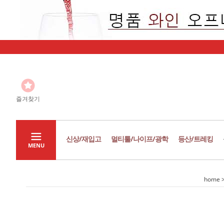
즐겨찾기
신상/재입고
멀티툴/나이프/광학
등산/트레킹
MENU
home