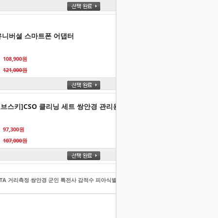
유니버셜 스마트폰 어댑터
108,900원
121,000원
로브스키]CSO 클리닝 세트 쌍안경 관리용품 렌즈 클리너 브러쉬
97,300원
107,000원
42 TA 거리측정 쌍안경 군인 특전사 감적수 피아식별
5,159,700
원
총 상품 금액
5,159,700
원