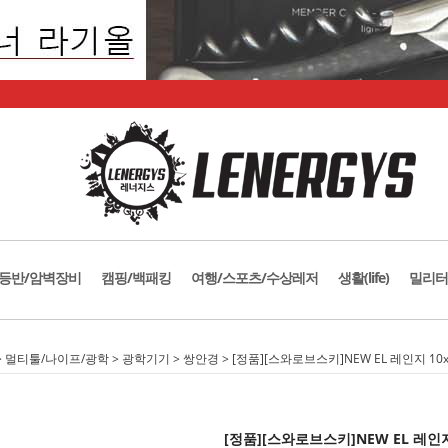
등반/암벽장비
캠핑/백패킹
여행/스포츠/수상레저
생활(life)
밀리터
>
멀티툴/나이프/광학
>
광학기기
>
쌍안경
> [정품][스와로브스키]NEW EL 레인지 
[정품][스와로브스키]NEW EL 레인