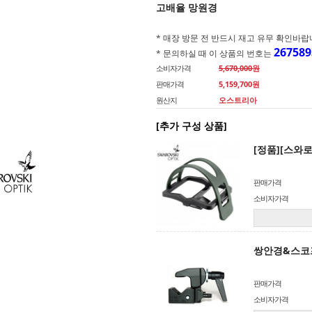
고배율 망원경
* 매장 방문 전 반드시 재고 유무 확인바랍니다.(
267589
* 문의하실 때 이 상품의 번호는
소비자가격
5,670,000원
판매가격
5,159,700
원
원산지
오스트리아
[추가 구성 상품]
[정품][스와
판매가격
소비자가격
쌍안경&스코
판매가격
소비자가격