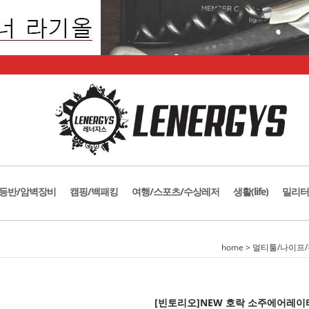
등반/암벽장비
캠핑/백패킹
여행/스포츠/수상레저
생활(life)
밀리터
home
>
멀티툴/나이프
[빈토리오]NEW 호락 소주에어레이