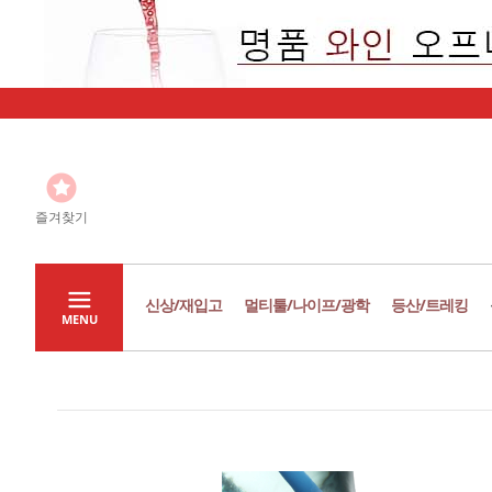
즐겨찾기
신상/재입고
멀티툴/나이프/광학
등산/트레킹
MENU