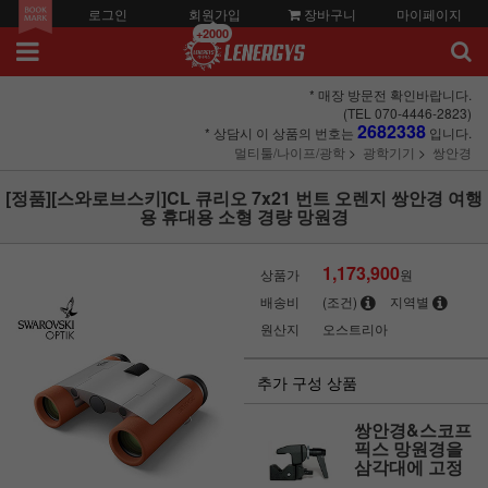
로그인
회원가입
장바구니
마이페이지
+2000
* 매장 방문전 확인바랍니다.
(TEL 070-4446-2823)
2682338
* 상담시 이 상품의 번호는
입니다.
멀티툴/나이프/광학
광학기기
쌍안경
[정품][스와로브스키]CL 큐리오 7x21 번트 오렌지 쌍안경 여행
용 휴대용 소형 경량 망원경
1,173,900
상품가
원
배송비
(조건)
지역별
원산지
오스트리아
추가 구성 상품
쌍안경&스코프
픽스 망원경을
삼각대에 고정