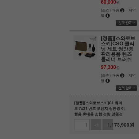
60,000
원
(조건) 배송
지역
별
[정품][스와로브
스키]CSO 클리
닝 세트 쌍안경
관리용품 렌즈
클리너 브러쉬
97,300
원
(조건) 배송
지역
별
[정품][스와로브스키]CL 큐리
오 7x21 번트 오렌지 쌍안경 여
행용 휴대용 소형 경량 망원경
1,173,900
원
+1
-1