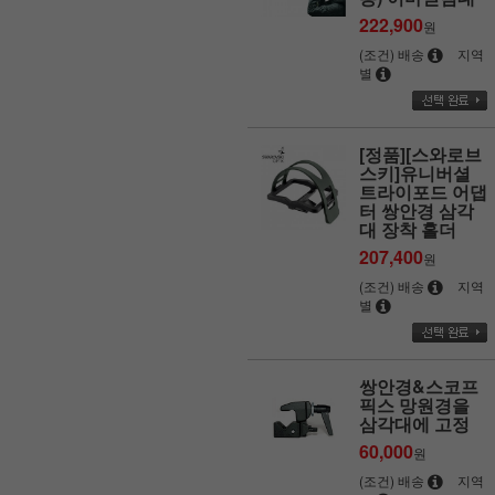
222,900
원
(조건) 배송
지역
별
[정품][스와로브
스키]유니버셜
트라이포드 어댑
터 쌍안경 삼각
대 장착 홀더
207,400
원
(조건) 배송
지역
별
쌍안경&스코프
픽스 망원경을
삼각대에 고정
60,000
원
(조건) 배송
지역