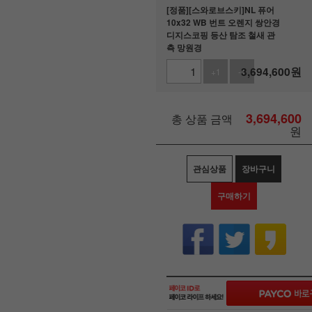
[정품][스와로브스키]NL 퓨어
10x32 WB 번트 오렌지 쌍안경
디지스코핑 등산 탐조 철새 관
측 망원경
3,694,600
원
+1
-1
3,694,600
총 상품 금액
원
관심상품
장바구니
구매하기