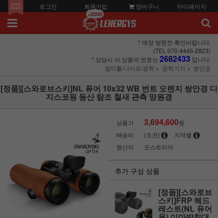
로그인
회원가입
장바구니
마이페이지
+2000
* 매장 방문전 확인바랍니다.
(TEL 070-4446-2823)
2682433
* 상담시 이 상품의 번호는
입니다.
멀티툴/나이프/광학
광학기기
쌍안경
[정품][스와로브스키]NL 퓨어 10x32 WB 번트 오렌지 쌍안경 디
지스코핑 등산 탐조 철새 관측 망원경
3,694,600
상품가
원
배송비
(조건)
지역별
원산지
오스트리아
추가 구성 상품
[정품][스와로브
스키]FRP 헤드
레스트(NL 퓨어
용) 이마받침대