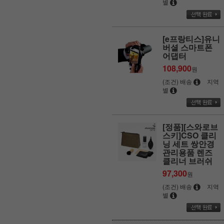
별
[e프랑티스]유니
버셜 스마트폰
어댑터
108,900
원
(조건) 배송
지역
별
[정품][스와로브
스키]CSO 클리
닝 세트 쌍안경
관리용품 렌즈
클리너 브러쉬
97,300
원
(조건) 배송
지역
별