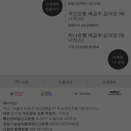
238-037581-02-018
고객센터
연결하기
국민은행 예금주:김석영 (레
너지스)
069101-04-249591
하나은행 예금주:김석영 (레
너지스)
179-910056-87404
비회원
1:1 문의
PC 버전
이용안내
고객센터
레너지스
주소 : 서울시 마포구 성산로6길 21-9 녹색친구들 1층 레너지스
대표
김석영
개인정보 보호 책임자 :
구민경
통신판매업신고번호
제 2017-서울마포-0078 호
건강기능성식품판매신고번호
제2021-0070442호
사업자 등록번호
306-46-14074