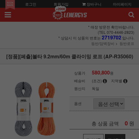
로그인
회원가입
장바구니
마이페이지
+2000
* 매장 방문전 확인바랍니다.
(TEL 070-4446-2823)
2719702
* 상담시 이 상품의 번호는
입니다.
등반/암벽장비
등반로프
[정품][페츨]볼타 9.2mm/60m 클라이밍 로프 (AP-R35060)
580,800
상품가
원
배송비
(조건)
지역별
원산지
독일
옵션
0
원
총 상품 금액