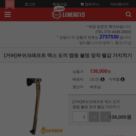
로그인
회원가입
장바구니
마이페이지
+2000
* 매장 방문전 확인바랍니다.
(TEL 070-4446-2823)
2737530
* 상담시 이 상품의 번호는
입니다.
멀티툴/나이프/광학
톱/도끼/삽
[거버]부쉬크래프트 액스 도끼 캠핑 불멍 장작 땔감 가지치기
136,000
상품가
원
배송비
(조건)
지역별
원산지
베트남
[거버]부쉬크래프트 액스 도끼
캠핑 불멍 장작 땔감 가지치기
136,000
원
+1
-1