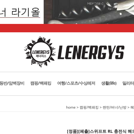
등반/암벽장비
캠핑/백패킹
여행/스포츠/수상레저
생활(life)
밀리터
home
>
캠핑/백패킹
>
랜턴/버너/난방
>
헤
[정품][페츨]스위프트 RL 충전식 헤드랜