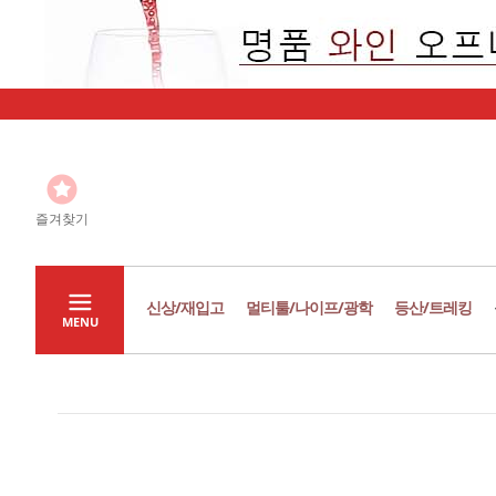
즐겨찾기
신상/재입고
멀티툴/나이프/광학
등산/트레킹
MENU