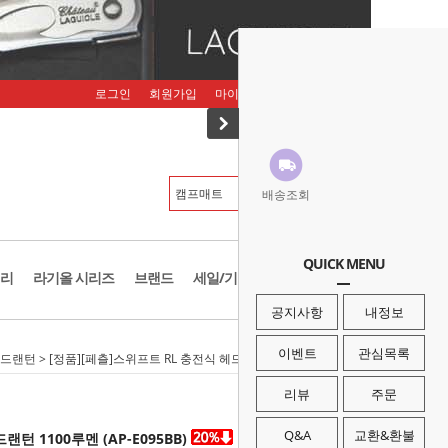
로그인
회원가입
마이페이지
주문조회
장바구니
배송조회
QUICK MENU
리
라기올 시리즈
브랜드
세일/기획존
공지사항
내정보
이벤트
관심목록
드랜턴
> [정품][페츨]스위프트 RL 충전식 헤드랜턴 1100루멘 (AP-E095BB)
리뷰
주문
Q&A
교환&환불
턴 1100루멘 (AP-E095BB)