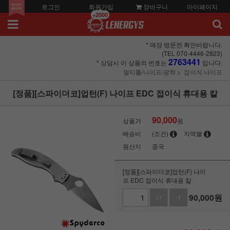
로그인
회원가입
장바구니
마이페이지
+2000
* 매장 방문전 확인바랍니다.
(TEL 070-4446-2823)
2763441
* 상담시 이 상품의 번호는
입니다.
멀티툴/나이프/광학
접이식 나이프
[정품][스파이더코]업턴(F) 나이프 EDC 접이식 휴대용 칼
90,000
상품가
원
배송비
(조건)
지역별
원산지
중국
[정품][스파이더코]업턴(F) 나이
프 EDC 접이식 휴대용 칼
90,000
원
+1
-1