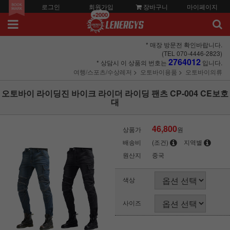
로그인
회원가입
장바구니
마이페이지
+2000
* 매장 방문전 확인바랍니다.
(TEL 070-4446-2823)
2764012
* 상담시 이 상품의 번호는
입니다.
여행/스포츠/수상레저
오토바이용품
오토바이의류
오토바이 라이딩진 바이크 라이더 라이딩 팬츠 CP-004 CE보호
대
46,800
상품가
원
배송비
(조건)
지역별
원산지
중국
색상
사이즈