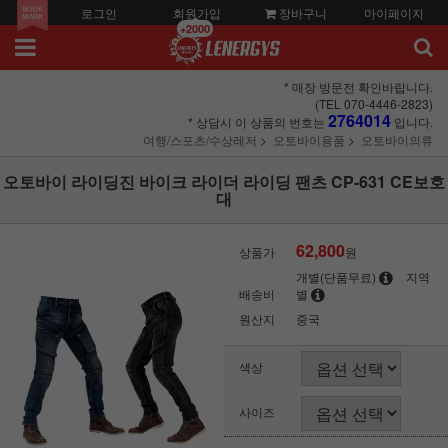
로그인
회원가입
장바구니
마이페이지
+2000
* 매장 방문전 확인바랍니다.
(TEL 070-4446-2823)
2764014
* 상담시 이 상품의 번호는
입니다.
여행/스포츠/수상레저
오토바이용품
오토바이의류
오토바이 라이딩진 바이크 라이더 라이딩 팬츠 CP-631 CE보호
대
62,800
상품가
원
개별(단품무료)
지역
배송비
별
원산지
중국
색상
사이즈