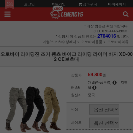
로그인
회원가입
장바구니
마이페이지
+2000
* 매장 방문전 확인바랍니다.
(TEL 070-4446-2823)
2764016
* 상담시 이 상품의 번호는
입니다.
여행/스포츠/수상레저
오토바이용품
오토바이의류
오토바이 라이딩진 조거 팬츠 바이크 라이딩 라이더 바지 XD-00
2 CE보호대
59,800
상품가
원
개별(단품무료)
지역
배송비
별
원산지
중국
색상
사이즈