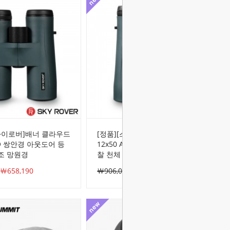
카이로버]배너 클라우드
[정품][스카이로버]배너 클라우드
PO 쌍안경 아웃도어 등
12x50 APO 쌍안경 탐조 철새 관
조 망원경
찰 천체 관측 고배율 망원경
￦658,190
￦906,000
￦751,980