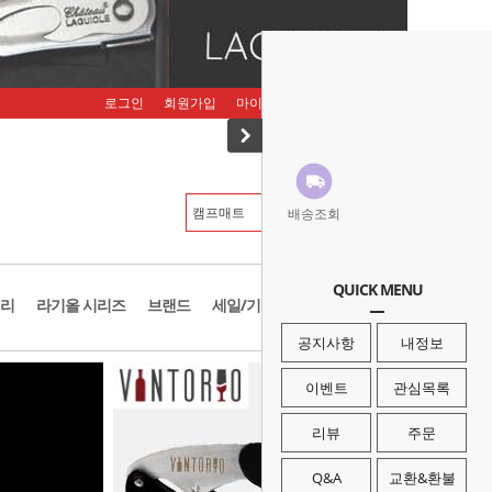
로그인
회원가입
마이페이지
주문조회
장바구니
배송조회
QUICK MENU
리
라기올 시리즈
브랜드
세일/기획존
공지사항
내정보
이벤트
관심목록
리뷰
주문
Q&A
교환&환불