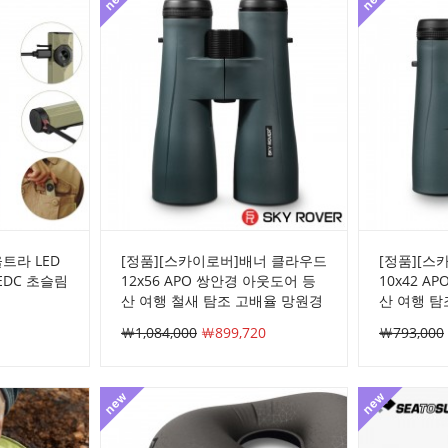
트라 LED
[정품][스카이로버]배너 클라우드
[정품][스
EDC 초슬림
12x56 APO 쌍안경 아웃도어 등
10x42 A
산 여행 철새 탐조 고배율 망원경
산 여행 탐
￦1,084,000
￦899,720
￦793,000