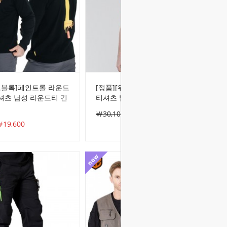
크블록]페인트롤 라운드
[정품][워크블록]포켓 소매 반팔
셔츠 남성 라운드티 긴
티셔츠 남성 기본 베이직 반팔티
￦30,100
￦30,100
19,600