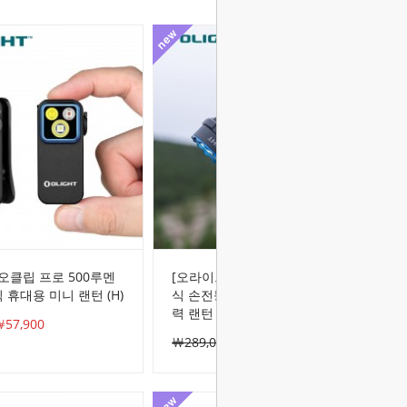
오클립 프로 500루멘
[오라이트]머라우더 미니 2 충전
 휴대용 미니 랜턴 (H)
식 손전등 C타입 10000루멘 초강
력 랜턴
57,900
￦289,000
￦289,000