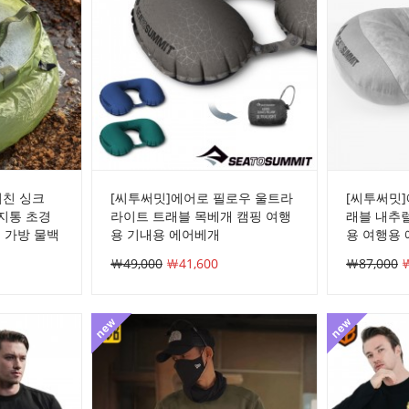
키친 싱크
[씨투써밋]에어로 필로우 울트라
[씨투써밋]
거지통 초경
라이트 트래블 목베개 캠핑 여행
래블 내추
 가방 물백
용 기내용 에어베개
용 여행용
￦49,000
￦41,600
￦87,000
￦