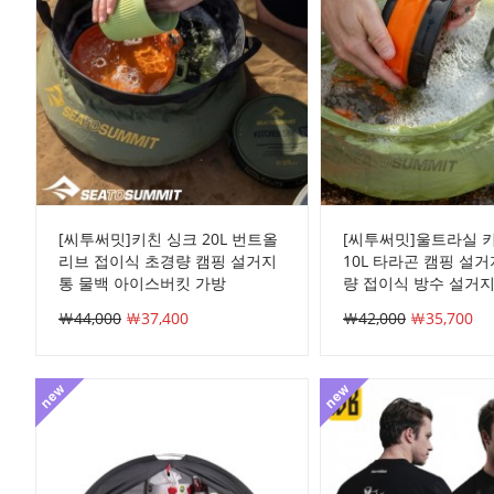
[씨투써밋]키친 싱크 20L 번트올
[씨투써밋]울트라실 
리브 접이식 초경량 캠핑 설거지
10L 타라곤 캠핑 설
통 물백 아이스버킷 가방
량 접이식 방수 설거지
￦44,000
￦37,400
￦42,000
￦35,700