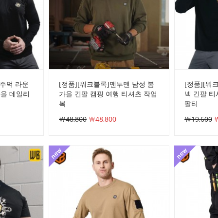
 주먹 라운
[정품][워크블록]맨투맨 남성 봄
[정품][워
가을 데일리
가을 긴팔 캠핑 여행 티셔츠 작업
넥 긴팔 티
복
팔티
￦48,800
￦48,800
￦19,600
￦