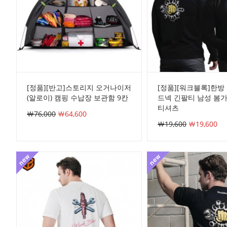
[정품][반고]스토리지 오거나이저
[정품][워크블록]한방
(알로이) 캠핑 수납장 보관함 9칸
드넥 긴팔티 남성 봄
티셔츠
￦76,000
￦64,600
￦19,600
￦19,600