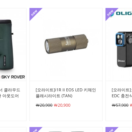
배너 클라우드
[오라이트]i1R II EOS LED 키체인
[오라이트]
등산 아웃도어
플래시라이트 (TAN)
EDC 충전식
￦20,900
￦20,900
￦57,900
￦