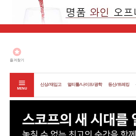
즐겨찾기
신상/재입고
멀티툴/나이프/광학
등산/트레킹
MENU