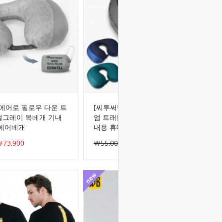
에어로 필로우 다운 트
[씨투써밋]에어로 필로우 프리미
럴그레이 목베개 기내
엄 트래블 목베개 캠핑 여행용 기
 에어베개
내용 휴대용 베개
73,900
￦55,000
￦46,700