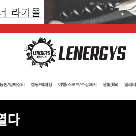
등반/암벽장비
캠핑/백패킹
여행/스포츠/수상레저
생활(life)
밀리터