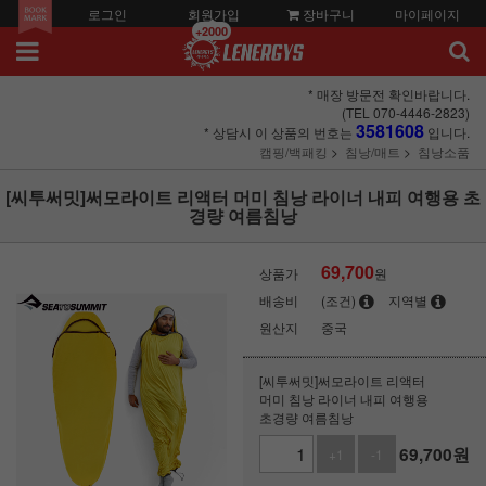
로그인
회원가입
장바구니
마이페이지
+2000
* 매장 방문전 확인바랍니다.
(TEL 070-4446-2823)
3581608
* 상담시 이 상품의 번호는
입니다.
캠핑/백패킹
침낭/매트
침낭소품
[씨투써밋]써모라이트 리액터 머미 침낭 라이너 내피 여행용 초
경량 여름침낭
69,700
상품가
원
배송비
(조건)
지역별
원산지
중국
[씨투써밋]써모라이트 리액터
머미 침낭 라이너 내피 여행용
초경량 여름침낭
69,700
원
+1
-1