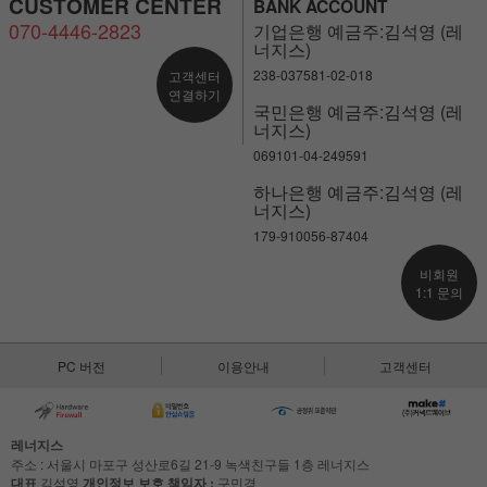
CUSTOMER CENTER
BANK ACCOUNT
070-4446-2823
기업은행 예금주:김석영 (레
너지스)
238-037581-02-018
고객센터
연결하기
국민은행 예금주:김석영 (레
너지스)
069101-04-249591
하나은행 예금주:김석영 (레
너지스)
179-910056-87404
비회원
1:1 문의
PC 버전
이용안내
고객센터
레너지스
주소 : 서울시 마포구 성산로6길 21-9 녹색친구들 1층 레너지스
대표
김석영
개인정보 보호 책임자 :
구민경