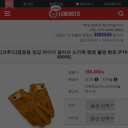
로그인
회원가입
장바구니
마이페이지
+2000
* 매장 방문전 확인바랍니다.
(TEL 070-4446-2823)
3582556
* 상담시 이 상품의 번호는
입니다.
캠핑/백패킹
악세사리/소품
[크루드]캠핑용 장갑 라이더 글러브 소가죽 캠핑 불멍 화로 (P18
49008)
184,300
상품가
원
배송비
(조건)
지역별
가죽색상:이디오피아/블
원산지
랙:미국
색상
사이즈