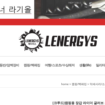
등반/암벽장비
캠핑/백패킹
여행/스포츠/수상레저
생활(life)
밀리터
home
>
캠핑/백패킹
>
악세사리/
[크루드]캠핑용 장갑 라이더 글러브 소