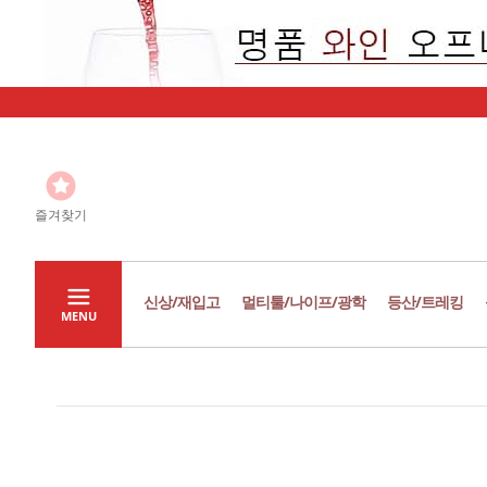
즐겨찾기
신상/재입고
멀티툴/나이프/광학
등산/트레킹
MENU