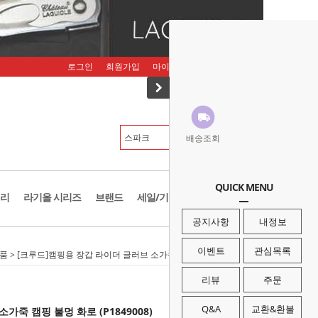
로그인
회원가입
마이페이지
주문조회
장바구니
배송조회
QUICK MENU
리
라기올 시리즈
브랜드
세일/기획존
공지사항
내정보
이벤트
관심목록
소품
> [크루드]캠핑용 장갑 라이더 글러브 소가죽 캠핑 불멍 화로 (P1849008)
리뷰
주문
Q&A
교환&환불
가죽 캠핑 불멍 화로 (P1849008)