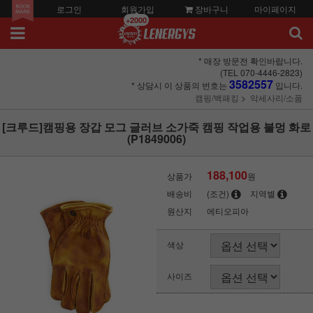
로그인
회원가입
장바구니
마이페이지
+2000
* 매장 방문전 확인바랍니다.
(TEL 070-4446-2823)
3582557
* 상담시 이 상품의 번호는
입니다.
캠핑/백패킹
악세사리/소품
[크루드]캠핑용 장갑 모그 글러브 소가죽 캠핑 작업용 불멍 화로
(P1849006)
188,100
상품가
원
배송비
(조건)
지역별
원산지
에티오피아
색상
사이즈