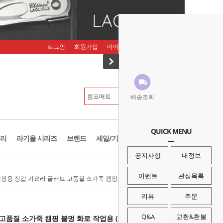
로그인
회원가입
마이페이지
주문조회
장바구니
배송조회
QUICK MENU
리
라기올 시리즈
브랜드
세일/기획존
공지사항
내정보
이벤트
관심목록
캠핑용 장갑 기요라 글러브 고품질 소가죽 캠핑 불멍 화로 작업용 (P1388559)
리뷰
주문
Q&A
교환&환불
품질 소가죽 캠핑 불멍 화로 작업용 (P1388559)