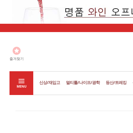
즐겨찾기
신상/재입고
멀티툴/나이프/광학
등산/트레킹
MENU