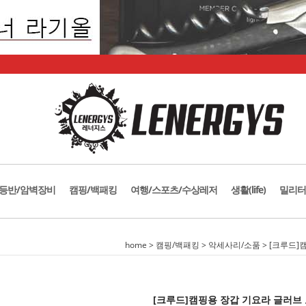
등반/암벽장비
캠핑/백패킹
여행/스포츠/수상레저
생활(life)
밀리터
home
>
캠핑/백패킹
>
악세사리/소품
> [크루드]
[크루드]캠핑용 장갑 기요라 글러브 고