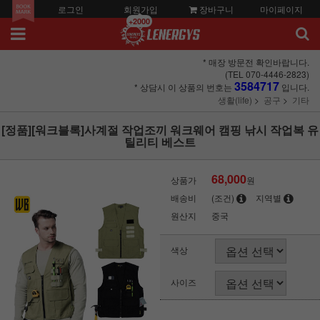
로그인
회원가입
장바구니
마이페이지
+2000
* 매장 방문전 확인바랍니다.
(TEL 070-4446-2823)
3584717
* 상담시 이 상품의 번호는
입니다.
생활(life)
공구
기타
[정품][워크블록]사계절 작업조끼 워크웨어 캠핑 낚시 작업복 유
틸리티 베스트
68,000
상품가
원
배송비
(조건)
지역별
원산지
중국
색상
사이즈