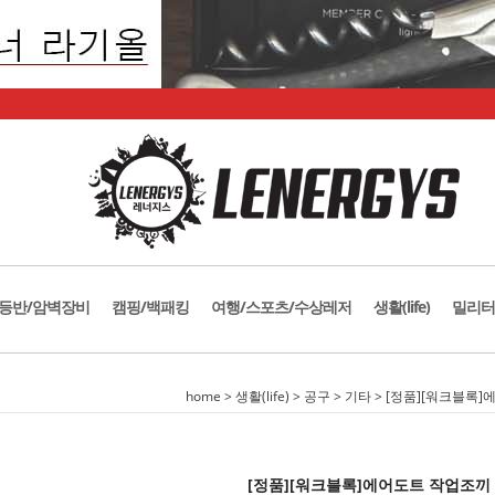
등반/암벽장비
캠핑/백패킹
여행/스포츠/수상레저
생활(life)
밀리터
home
>
생활(life)
>
공구
>
기타
> [정품][워크블록]
[정품][워크블록]에어도트 작업조끼 