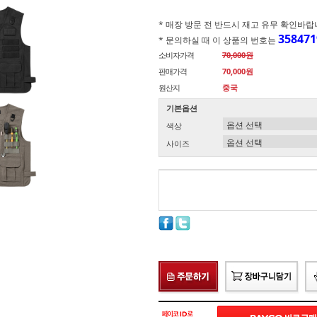
* 매장 방문 전 반드시 재고 유무 확인바랍니다.(
358471
* 문의하실 때 이 상품의 번호는
소비자가격
70,000원
판매가격
70,000원
원산지
중국
기본옵션
색상
사이즈