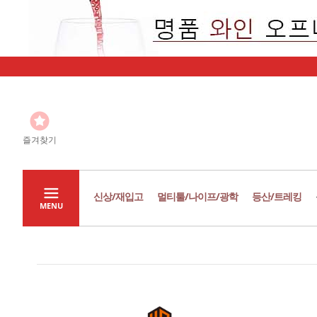
즐겨찾기
신상/재입고
멀티툴/나이프/광학
등산/트레킹
MENU