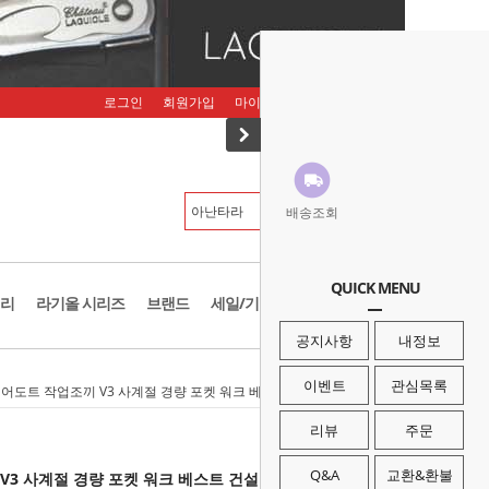
로그인
회원가입
마이페이지
주문조회
장바구니
배송조회
QUICK MENU
리
라기올 시리즈
브랜드
세일/기획존
공지사항
내정보
이벤트
관심목록
에어도트 작업조끼 V3 사계절 경량 포켓 워크 베스트 건설 페인트 현장 작업복
리뷰
주문
Q&A
교환&환불
V3 사계절 경량 포켓 워크 베스트 건설 페인트 현장 작업복