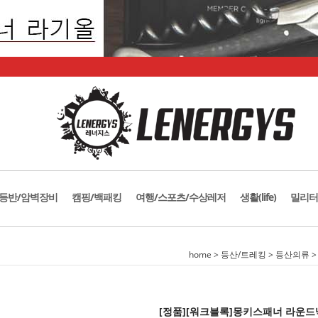
등반/암벽장비
캠핑/백패킹
여행/스포츠/수상레저
생활(life)
밀리터
home
>
등산/트레킹
>
등산의류
[정품][워크블록]몽키스패너 라운드