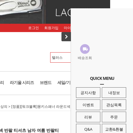
로그인
회원가입
마이페이지
주문조회
장바구니
배송조회
QUICK MENU
리
라기올 시리즈
브랜드
세일/기획존
공지사항
내정보
이벤트
관심목록
>
상의
> [정품][워크블록]몽키스패너 라운드넥 반팔 티셔츠 남자 여름 반팔티
리뷰
주문
Q&A
교환&환불
넥 반팔 티셔츠 남자 여름 반팔티