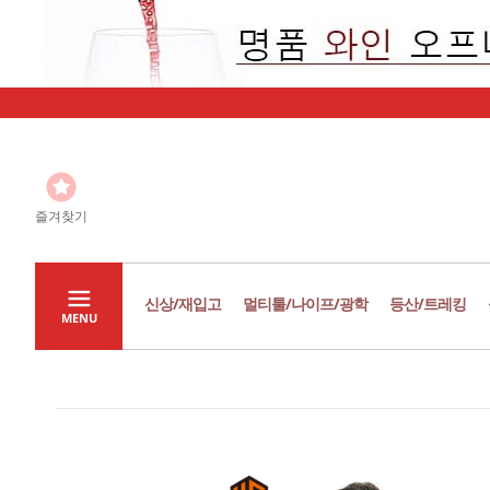
즐겨찾기
신상/재입고
멀티툴/나이프/광학
등산/트레킹
MENU