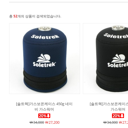
총
52
개의 상품이 검색되었습니다.
[솔트렉]가스보온케이스 450g 네이
[솔트렉]가스보온케이스 
비 가스워머
가스워머
￦34,000
￦27,200
￦34,000
￦27,