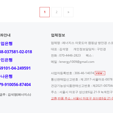
1
2
좌안내
업체정보
기업은행
업체명 : 레너지스 아웃도어 캠핑샵 쌍안경 스
대표 : 김석영
개인정보담당자 : 구민경
38-037581-02-018
전화 : 070-4446-2823
팩스 :
국민은행
메일 : lenergy1009@gmail.com
69101-04-249591
사업자등록번호 : 306-46-14074
VIEW
하나은행
통신판매업신고번호 : 제 2017-서울마포-0078
79-910056-87404
건강기능성식품판매신고번호 : 제2021-00704
주소 : 서울시 마포구 성산로6길 21-9 녹색친
금주 : 김석영(레너지스)
교환,반품 주소 : 서울시 마포구 성산로6길 21