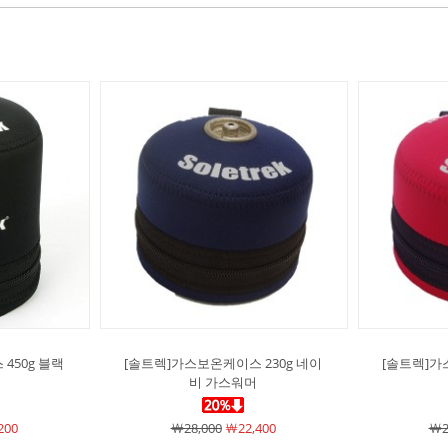
450g 블랙
[솔트렉]가스보온케이스 230g 네이
[솔트렉]가
비 가스워머
200
￦28,000
￦22,400
￦2