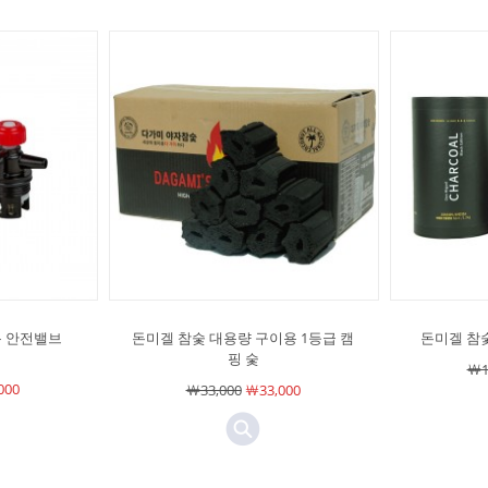
통 안전밸브
돈미겔 참숯 대용량 구이용 1등급 캠
돈미겔 참숯
핑 숯
￦1
000
￦33,000
￦33,000