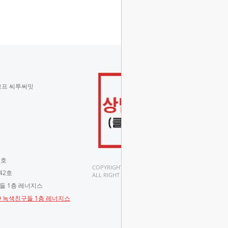
코프 씨투써밋
 호
COPYRIGHT(C).
42호
ALL RIGHT RESERVED.
구들 1층 레너지스
-9 녹색친구들 1층 레너지스