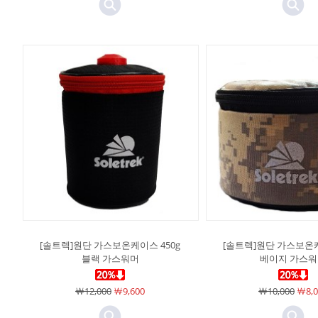
[솔트렉]원단 가스보온케이스 450g
[솔트렉]원단 가스보온케
블랙 가스워머
베이지 가스
￦12,000
￦9,600
￦10,000
￦8,0