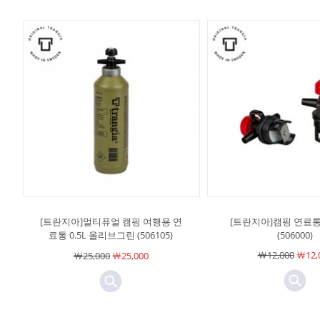
[트란지아]멀티퓨얼 캠핑 여행용 연
[트란지아]캠핑 연료
료통 0.5L 올리브그린 (506105)
(506000)
￦12,000
￦12,
￦25,000
￦25,000