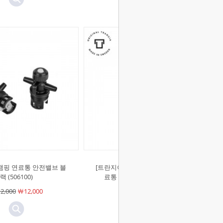
캠핑 연료통 안전밸브 블
[트란지아]멀티퓨얼 캠핑 여행용 연
랙 (506100)
료통 1L 올리브그린 (506110)
2,000
￦12,000
￦28,000
￦28,000