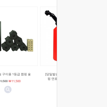
 구이용 1등급 캠핑 숯
[당일발송][노마드]씨플로 제리캔 캠
핑 연료통 기름통 등유통 10L (N-
1,500
￦11,500
8294)
￦29,000
￦29,000