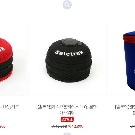
110g 레드
[솔트렉]가스보온케이스 110g 블랙
[솔트렉]원
가스워머
800
￦16,000
￦12,800
￦1