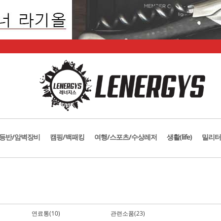
등반/암벽장비
캠핑/백패킹
여행/스포츠/수상레저
생활(life)
밀리터
연료통(10)
관련소품(23)