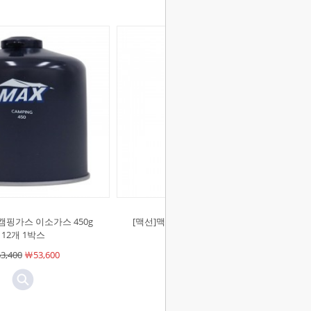
캠핑가스 이소가스 450g
[맥선]맥스 프리미엄 부탄가스 220g
12개 1박스
28개 1박스
3,400
￦53,600
￦46,200
￦38,800