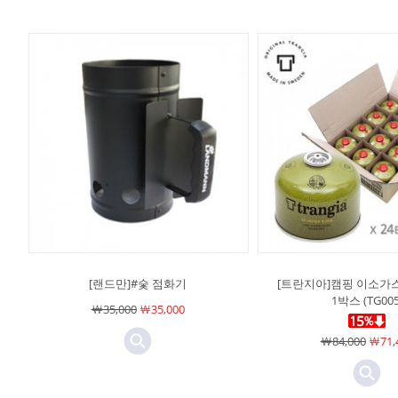
[랜드만]#숯 점화기
[트란지아]캠핑 이소가스 
1박스 (TG005
￦35,000
￦35,000
￦84,000
￦71,