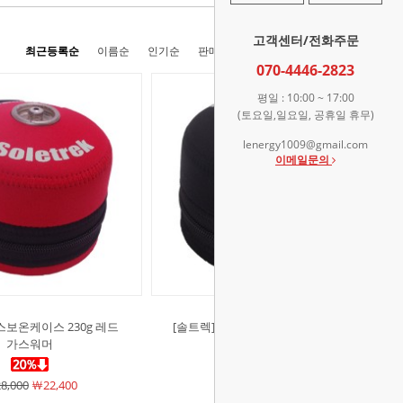
고객센터/전화주문
최근등록순
이름순
인기순
판매순
높은가격순
낮은가격순
070-4446-2823
평일 : 10:00 ~ 17:00
(토요일,일요일, 공휴일 휴무)
lenergy1009@gmail.com
이메일문의
스보온케이스 230g 레드
[솔트렉]가스보온케이스 230g 블랙
가스워머
가스워머
8,000
￦22,400
￦28,000
￦22,400