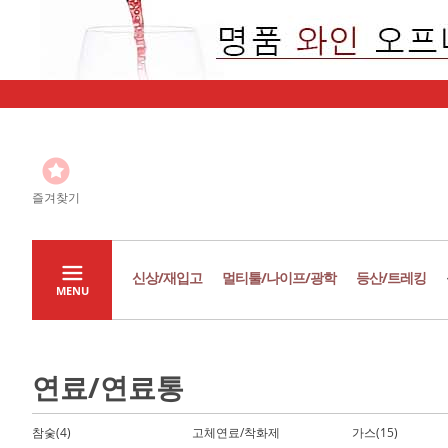
즐겨찾기
신상/재입고
멀티툴/나이프/광학
등산/트레킹
MENU
연료/연료통
참숯(4)
고체연료/착화제
가스(15)