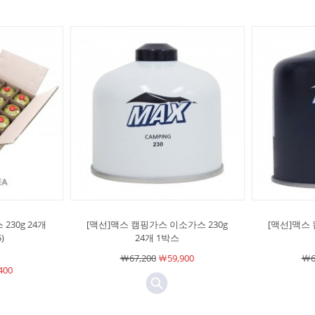
230g 24개
[맥선]맥스 캠핑가스 이소가스 230g
[맥선]맥스 
)
24개 1박스
￦67,200
￦59,900
￦6
400