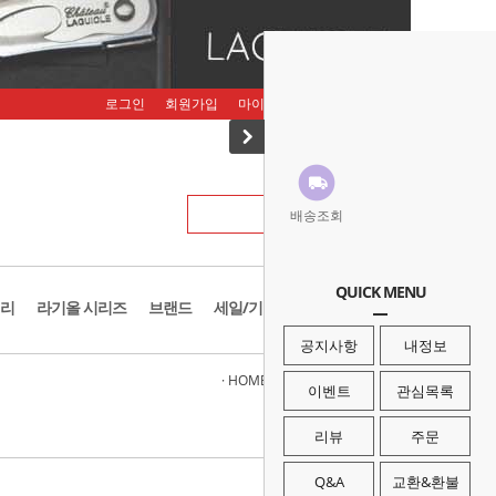
로그인
회원가입
마이페이지
주문조회
장바구니
배송조회
QUICK MENU
리
라기올 시리즈
브랜드
세일/기획존
공지사항
내정보
· HOME
>
캠핑/백패킹
>
연료/연료통
이벤트
관심목록
리뷰
주문
Q&A
교환&환불