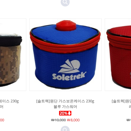
이스 230g
[솔트렉]원단 가스보온케이스 230g
[솔트렉]원
워머
블루 가스워머
00
￦10,000
￦8,000
￦1