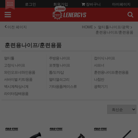
로그인
회원가입
장바구니
마이페이지
+2000
이전 페이지
HOME
멀티툴/나이프/광학
훈련용나이프/훈련용품
훈련용나이프/훈련용품
멀티툴
주방용 나이프
접이식 나이프
고정식 나이프
포켓형 나이프
샤프너
와인오프너/와인용품
톱/도끼/삽
훈련용나이프/훈련용품
서바이벌 키트/용품
멀티열쇠고리
나침반
벽시계/탁상시계
기타용품/케이스류
광학기기
라이터/담배용품