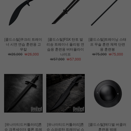
[콜드스틸]쿠크리 트레이
[콜드스틸]FGX 탄토 발
[콜드스틸]트레이닝 스태
너 시연 연습 훈련용 고
리송 트레이너 플리핑 연
프 무술 훈련 체력 단련
무칼
습용 훈련용 버터플라이
용 훈련봉
￦26,000
￦26,000
나이프
￦75,000
￦75,000
￦57,000
￦57,000
[유나이티드커틀러리]혼
[유나이티드커틀러리]혼
[콜드스틸]메디벌 버클러
슈 크루세이더 퀼론 트레
슈 스파르탄 트레이닝 스
훈련용 방패