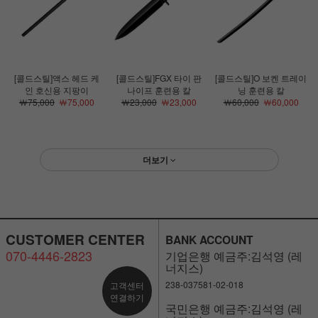
[콜드스틸]액스 헤드 케
[콜드스틸]FGX 타이 판
[콜드스틸]O 보켄 트레이
인 호신용 지팡이
나이프 훈련용 칼
닝 훈련용 칼
￦75,000
￦75,000
￦23,000
￦23,000
￦60,000
￦60,000
더보기
CUSTOMER CENTER
BANK ACCOUNT
070-4446-2823
기업은행 예금주:김석영 (레
너지스)
238-037581-02-018
고객센터
연결하기
국민은행 예금주:김석영 (레