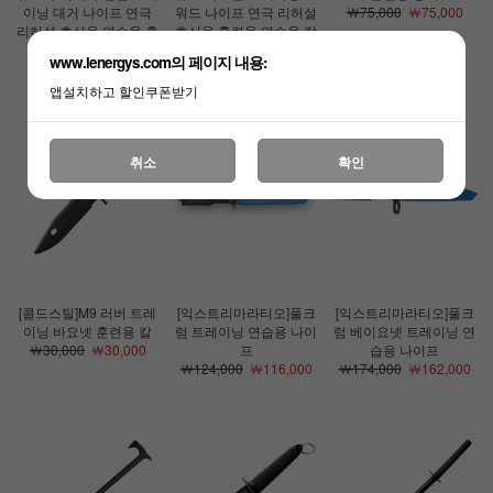
이닝 대거 나이프 연극
워드 나이프 연극 리허설
￦75,000
￦75,000
리허설 호신용 연습용 훈
호신용 훈련용 연습용 칼
련용 칼
￦85,000
￦76,500
www.lenergys.com의 페이지 내용:
￦77,000
￦69,300
앱설치하고 할인쿠폰받기
취소
확인
[콜드스틸]M9 러버 트레
[익스트리마라티오]풀크
[익스트리마라티오]풀크
이닝 바요넷 훈련용 칼
럼 트레이닝 연습용 나이
럼 베이요넷 트레이닝 연
￦30,000
￦30,000
프
습용 나이프
￦124,000
￦116,000
￦174,000
￦162,000