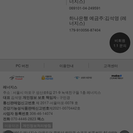
너지스)
069101-04-249591
하나은행 예금주:김석영 (레
너지스)
179-910056-87404
비회원
1:1 문의
PC 버전
이용안내
고객센터
레너지스
주소 : 서울시 마포구 성산로6길 21-9 녹색친구들 1층 레너지스
대표
김석영
개인정보 보호 책임자 :
구민경
통신판매업신고번호
제 2017-서울마포-0078 호
건강기능성식품판매신고번호
제2021-0070442호
사업자 등록번호
306-46-14074
전화
070-4446-2823
팩스
이용약관
개인정보처리방침
Copyright © 레너지스 아웃도어 캠핑샵 쌍안경 스코프 씨투써밋 All rights