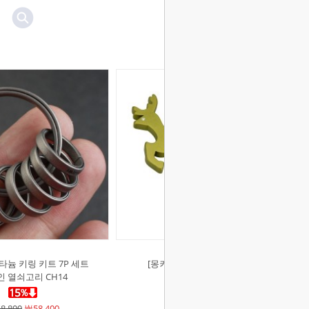
￦38,000
￦32,300
타늄 키링 키트 7P 세트
[몽키스]사슴 오프너 (3463)
 열쇠고리 CH14
￦4,000
￦4,000
8,800
￦58,400