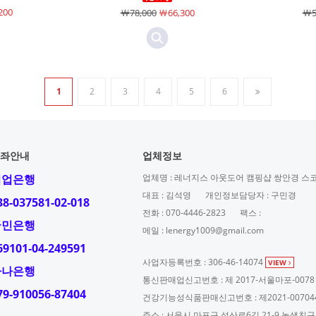
200
￦78,000
￦66,300
￦5
1
2
3
4
5
6
좌안내
업체정보
기업은행
업체명 : 레너지스 아웃도어 캠핑샵 쌍안경 스
대표 : 김석영
개인정보담당자 : 구민경
38-037581-02-018
전화 : 070-4446-2823
팩스 :
국민은행
메일 : lenergy1009@gmail.com
69101-04-249591
사업자등록번호 : 306-46-14074
VIEW
하나은행
통신판매업신고번호 : 제 2017-서울마포-0078
79-910056-87404
건강기능성식품판매신고번호 : 제2021-00704
주소 : 서울시 마포구 성산로6길 21-9 녹색친