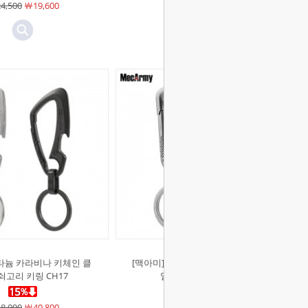
4,500
￦19,600
￦9,000
￦7,200
타늄 카라비나 키체인 클
[맥아미]티타늄 키체인 클립 키홀더
쇠고리 키링 CH17
열쇠고리 키링 CH16
8,000
￦40,800
￦48,000
￦40,800