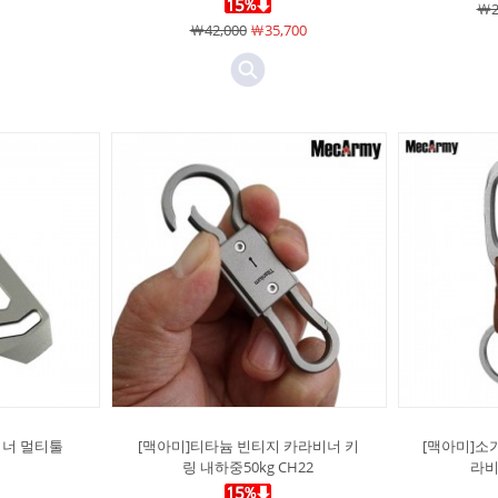
￦2
￦42,000
￦35,700
비너 멀티툴
[맥아미]티타늄 빈티지 카라비너 키
[맥아미]소
링 내하중50kg CH22
라비