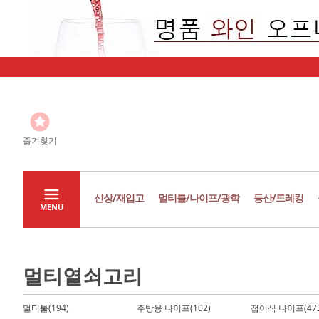
즐겨찾기
신상/재입고
멀티툴/나이프/광학
등산/트레킹
MENU
멀티열쇠고리
멀티툴(194)
주방용 나이프(102)
접이식 나이프(473