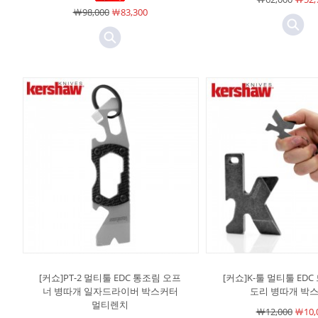
￦98,000
￦83,300
[커쇼]PT-2 멀티툴 EDC 통조림 오프
[커쇼]K-툴 멀티툴 ED
너 병따개 일자드라이버 박스커터
도리 병따개 박
멀티렌치
￦12,000
￦10,