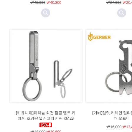
￦48,000
￦40,800
￦24,000
￦20,
[키유니티]티타늄 회전 잠금 벨트 키
[거버]멀릿 키체인 멀티툴
체인 초경량 열쇠고리 키링 KM23
개 오프너
￦16,000
￦13,
￦48,000
￦40,800