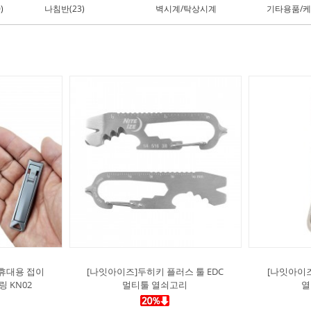
)
나침반(23)
벽시계/탁상시계
기타용품/케
 휴대용 접이
[나잇아이즈]두히키 플러스 툴 EDC
[나잇아이즈
 KN02
멀티툴 열쇠고리
열