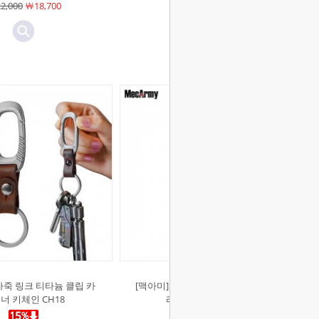
2,000
￦18,700
￦78,000
￦66,300
가죽 링크 티타늄 클립 카
[맥아미]소가죽 링크 티타늄 클립 카
너 키체인 CH18
라비너 키체인 CH21