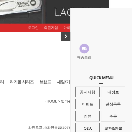
로그인
회원가입
마이페이지
주문조회
장바구니
배송조회
QUICK MENU
리
라기올 시리즈
브랜드
세일/기획존
공지사항
내정보
· HOME
>
멀티툴/나이프/광학
>
멀티열쇠고리
이벤트
관심목록
리뷰
주문
와인오프너/와인용품(207)
톱/도끼/삽(93)
Q&A
교환&환불