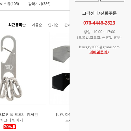
이스류(105)
광학기기(386)
라이터/담배용품(33)
고객센터/전화주문
070-4446-2823
최근등록순
이름순
인기순
판매순
높은가격순
낮은가격순
평일 : 10:00 ~ 17:00
(토요일,일요일, 공휴일 휴무)
lenergy1009@gmail.com
이메일문의
]Z 키랙 오프너 키체인
[나잇아이즈]두히키 멀티 툴 오프너
쇠고리 병따개
드라이버 다용도 멀티툴