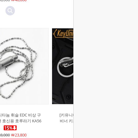
타늄 휘슬 EDC 비상 구
[키유니티]EDC 티타늄 멀티툴 카라
 호신용 호루라기 KA56
비너 키체인 열쇠고리 병따개 키링
KM05
8,000
￦23,800