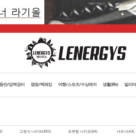
등반/암벽장비
캠핑/백패킹
여행/스포츠/수상레저
생활(life)
밀리터
)
고정식 나이프(885)
포켓형 나이프(84)
샤프너(43)