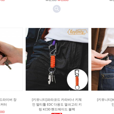
C 드라이버 장
[키유니티]파라코드 카라비너 키체
[키유니티]바
스커터
인 멀티툴 EDC 다용도 열쇠고리 키
인
링 KC00 핸드메이드 블랙
000