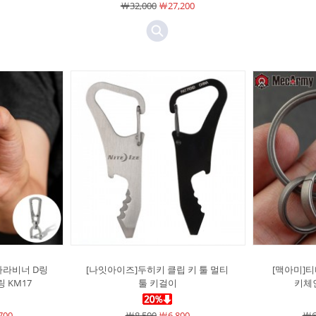
￦32,000
￦27,200
카라비너 D링
[나잇아이즈]두히키 클립 키 툴 멀티
[맥아미]티
 KM17
툴 키걸이
키체인
700
￦8,500
￦6,800
￦6