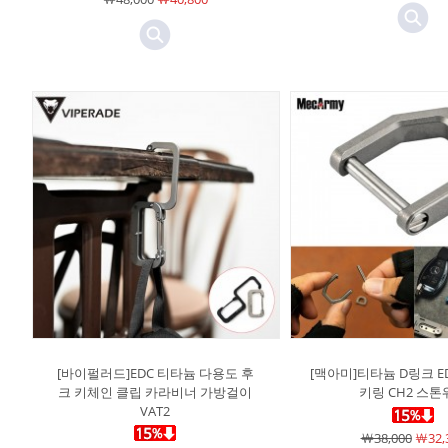
[바이펄러드]EDC 티타늄 다용도 후
[맥아미]티타늄 D링크 E
크 키체인 클립 카라비너 가방걸이
키링 CH2 스톤
VAT2
￦38,000
￦32,