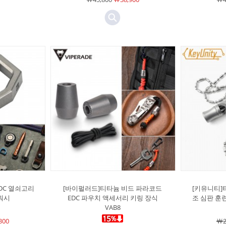
DC 열쇠고리
[바이펄러드]티타늄 비드 파라코드
[키유니티]티
워시
EDC 파우치 액세서리 키링 장식
조 심판 훈련
VAB8
300
￦2