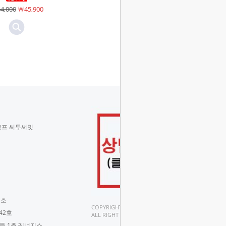
4,000
￦45,900
￦68,000
￦57,800
코프 씨투써밋
 호
COPYRIGHT(C).
42호
ALL RIGHT RESERVED.
구들 1층 레너지스