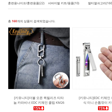
훈련용나이프/훈련용품(22)
서바이벌 키트/용품(10)
멀티열쇠고리(160
총
160
개의 상품이 검색되었습니다.
[키유니티]더블 오픈 퀵릴리즈 티타
[키유니티]EDC 키체인
늄 카라비너 EDC 키체인 클립 KM26
식 미니 손톱깎이 키링