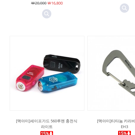
￦20,000
￦16,800
[맥아미]세이프가드 560루멘 충전식
[맥아미]티타늄 카라
라이트
EH3