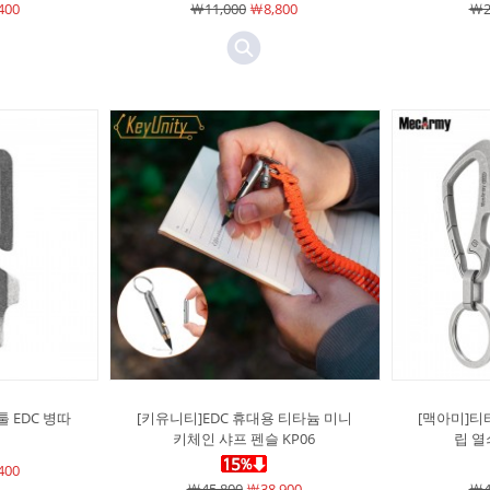
400
￦11,000
￦8,800
￦2
 EDC 병따
[키유니티]EDC 휴대용 티타늄 미니
[맥아미]티
키체인 샤프 펜슬 KP06
립 열
400
￦45,800
￦38,900
￦4