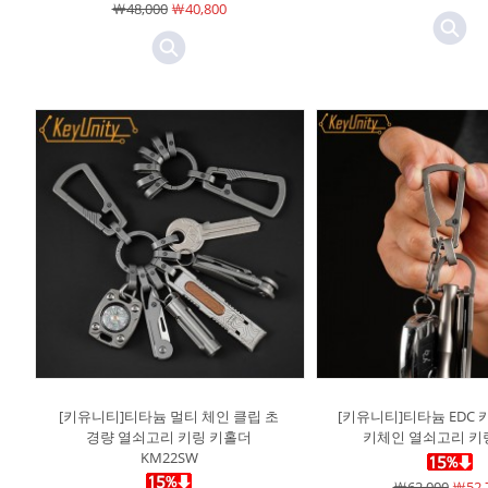
￦48,000
￦40,800
[키유니티]티타늄 멀티 체인 클립 초
[키유니티]티타늄 EDC 
경량 열쇠고리 키링 키홀더
키체인 열쇠고리 키링
KM22SW
￦62,000
￦52,