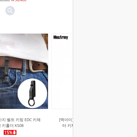
지 벨트 키링 EDC 키체
[맥아미]2XD링크 티타늄 회전 커넥
 키홀더 KS08
터 키체인 열쇠고리 키링 CH28