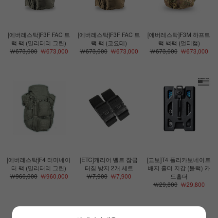
[에버레스탁]F3F FAC 트
[에버레스탁]F3F FAC 트
[에버레스탁]F3M 하프트
랙 팩 (밀리터리 그린)
랙 팩 (코요테)
랙 백팩 (멀티캠)
￦673,000
￦673,000
￦673,000
￦673,000
￦673,000
￦673,000
[에버레스탁]F4 터미네이
[ETC]캐리어 벨트 잠금
[고보]T4 폴리카보네이트
터 팩 (밀리터리 그린)
터짐 방지 2개 세트
배지 홀더 지갑 (블랙) 카
￦960,000
￦960,000
￦7,900
￦7,900
드홀더
￦29,800
￦29,800