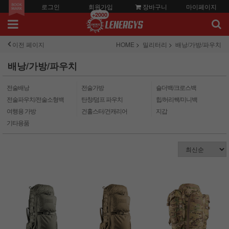
로그인
회원가입
장바구니
마이페이지
+2000
이전 페이지
HOME
밀리터리
배낭/가방/파우치
배낭/가방/파우치
전술배낭
전술가방
숄더백/크로스백
전술파우치/전술소형백
탄창/덤프 파우치
힙/허리쌕/미니백
여행용 가방
건홀스터/건캐리어
지갑
기타용품