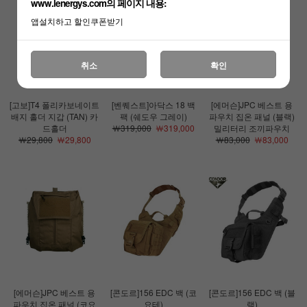
www.lenergys.com의 페이지 내용:
앱설치하고 할인쿠폰받기
취소
확인
[고보]T4 폴리카보네이트
[벤퀘스트]아닥스 18 백
[에머슨]JPC 베스트 용
배지 홀더 지갑 (TAN) 카
팩 (쉐도우 그레이)
파우치 집온 패널 (블랙)
드홀더
￦319,000
￦319,000
밀리터리 조끼파우치
￦29,800
￦29,800
￦83,000
￦83,000
[에머슨]JPC 베스트 용
[콘도르]156 EDC 백 (코
[콘도르]156 EDC 백 (블
파우치 집온 패널 (코요
요테)
랙)