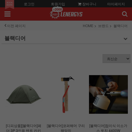
로그인
회원가입
장바구니
마이페이지
+2000
이전 페이지
HOME
브랜드
블랙디어
블랙디어
[디피상품][블랙디어]페
[블랙디어]코퍼해머 구리
[블랙디어]접이식 이소가
더 3P 3인용 텐트 카키
팩망치
스 토치 4400W