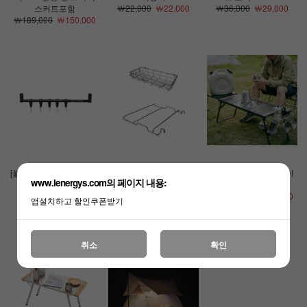
스커트포함
￦22,000
￦22,000
￦36,000
￦29,000
￦189,000
￦150,000
[블랙디어]다기능 테이블
[블랙디어]IGT 멀티테이
[블랙디어]IGT 멀티테이
www.lenergys.com의 페이지 내용:
행어
블 전용 확장프레임 바구
블
￦13,000
￦13,000
니
￦135,000
￦117,000
앱설치하고 할인쿠폰받기
￦15,000
￦14,000
취소
확인