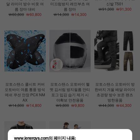
달 라이더 방수 비옷 여
미끄럼방지 레인부츠 여
신발 T501
름 장마 대비
름 장마
￦91,300
￦91,300
￦60,800
￦60,800
￦14,300
￦14,300
모토스탠스 쿨시트 커버
모토스탠스 오토바이 헬
모토스탠스 오토바이 방
오토바이 여름 통풍 방석
멧 김서림 방지필름 안티
한바지 겨울 배달 라이더
메쉬 쿠션 안장 PCX NM
포그 입김 습기 제거 시
초경량 방수 보온 팬츠
AX
야확보 안전용품
방한용품
￦14,800
￦14,800
￦9,800
￦9,800
￦44,300
￦44,300
www.lenergys.com의 페이지 내용: