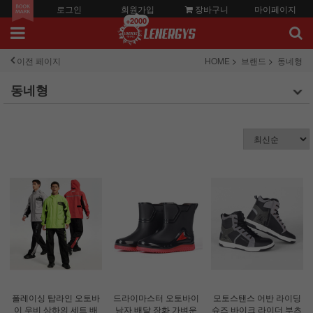
로그인
회원가입
장바구니
마이페이지
+2000
이전 페이지
HOME
브랜드
동네형
동네형
폴레이싱 탑라인 오토바
드라이마스터 오토바이
모토스탠스 어반 라이딩
이 우비 상하의 세트 배
남자 배달 장화 가벼운
슈즈 바이크 라이더 부츠